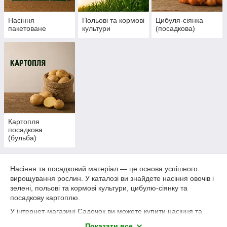
Насіння
Польові та кормові
Цибуля-сіянка
пакетоване
культури
(посадкова)
Картопля
посадкова
(бульба)
Насіння та посадковий матеріал — це основа успішного
вирощування рослин. У каталозі ви знайдете насіння овочів і
зелені, польові та кормові культури, цибулю-сіянку та
посадкову картоплю.
У інтернет-магазині Садочок ви можете купити насіння та
посадковий матеріал за вигідною ціною з доставкою по
Показати все