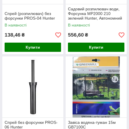
Садовий розпилювач води,
Спрей (розпилювач) без
Форсунка MP2000 210
форсунки PROS-04 Hunter
зелений Hunter, Автономний
дощувач, зрошувач городу
В наявності
В наявності
138,46
556,60
₴
₴
Купити
Купити
Спрей без форсунки PROS-
Завіса водяна-туман 15м
06 Hunter
GB7100C