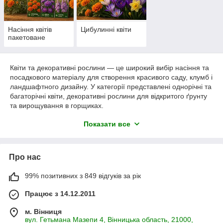
Насіння квітів
Цибулинні квіти
пакетоване
Квіти та декоративні рослини — це широкий вибір насіння та
посадкового матеріалу для створення красивого саду, клумб і
ландшафтного дизайну. У категорії представлені однорічні та
багаторічні квіти, декоративні рослини для відкритого ґрунту
та вирощування в горщиках.
У інтернет-магазині Садочок ви можете купити квіти та
Показати все
декоративні рослини за вигідною ціною з доставкою по
Україні. Підходять для саду, балконів, терас і кімнатного
вирощування.
Про нас
Обирайте рослини для яскравого та доглянутого простору —
широкий асортимент і швидка відправка 🌸
99% позитивних з 849 відгуків за рік
Працює з 14.12.2011
м. Вінниця
вул. Гетьмана Мазепи 4, Вінницька область, 21000,