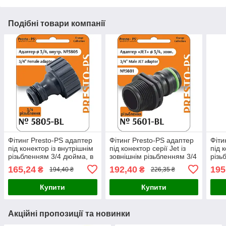
Подібні товари компанії
Фітинг Presto-PS адаптер
Фітинг Presto-PS адаптер
Фіти
під конектор із внутрішнім
під конектор серії Jet із
під 
різьбленням 3/4 дюйма, в
зовнішнім різьбленням 3/4
різь
упаковці - 10 шт. (5805-BL)
дюйма, в упаковці - 10 шт.
упак
165,24
192,40
195
₴
₴
194,40 ₴
226,35 ₴
(5601-BL)
Купити
Купити
Акційні пропозиції та новинки