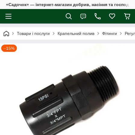
«Садочок» — інтернет-магазин добрив, насіння та господар
Товари і послуги
Крапельний полив
Фітинги
Регул
–15%