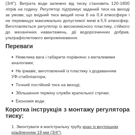
(3/4"). Витрата води залежно від тиску становить 120-1800
літрів на годину. Регулятор підтримує заданий тиск на виході
за умови, що вхідний тиск вищий хоча б на 0,4 атмосфери і
не перевищує максимально допустимої межі в 5,5 атмосфер.
Виготовляється регулятор із високоякісного пластику, стійкого
до механічних навантажень, дії водорозчинних добрив,
ультрафіолетового випромінювання.
Переваги
Невелика вага і габарити порівняно з металевими
аналогами;
Не іржавіє, виготовлений із пластику з додаванням
УФ-стабілізатора;
Точний постійний тиск на виході;
Збільшення терміну служби крапельної стрічки;
Економія води.
Коротка інструкція з монтажу регулятора
тиску:
Змонтувати в магістральну трубу
кран із внутрішнім
різьбленням 19 мм (3/4");