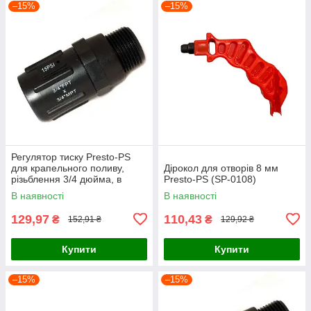
–15%
–15%
Регулятор тиску Presto-PS
для крапельного поливу,
Дірокол для отворів 8 мм
різьблення 3/4 дюйма, в
Presto-PS (SP-0108)
упаковці - 1 шт. (PR-013415H)
В наявності
В наявності
129,97
110,43
₴
₴
152,91 ₴
129,92 ₴
Купити
Купити
–15%
–15%