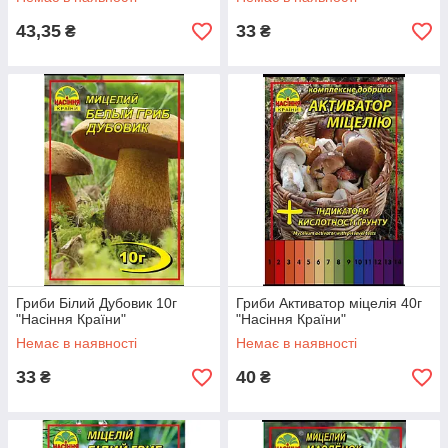
43,35
33
₴
₴
Гриби Білий Дубовик 10г
Гриби Активатор міцелія 40г
"Насіння Країни"
"Насіння Країни"
Немає в наявності
Немає в наявності
33
40
₴
₴