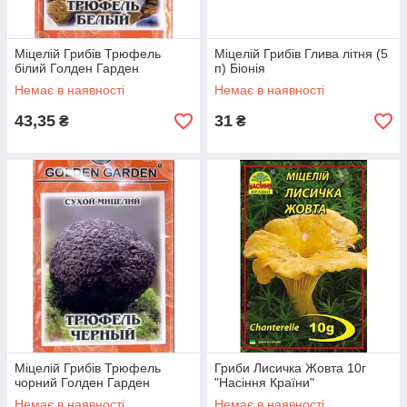
Міцелій Грибів Трюфель
Міцелій Грибів Глива літня (5
білий Голден Гарден
п) Біонія
Немає в наявності
Немає в наявності
43,35
31
₴
₴
Міцелій Грибів Трюфель
Гриби Лисичка Жовта 10г
чорний Голден Гарден
"Насіння Країни"
Немає в наявності
Немає в наявності