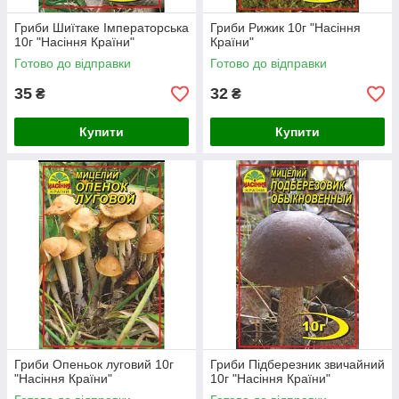
Гриби Шиїтаке Імператорська
Гриби Рижик 10г "Насіння
10г "Насіння Країни"
Країни"
Готово до відправки
Готово до відправки
35
32
₴
₴
Купити
Купити
Гриби Опеньок луговий 10г
Гриби Підберезник звичайний
"Насіння Країни"
10г "Насіння Країни"