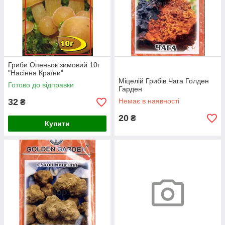
Гриби Опеньок зимовий 10г
"Насіння Країни"
Міцелій Грибів Чага Голден
Готово до відправки
Гарден
32
Немає в наявності
₴
20
₴
Купити