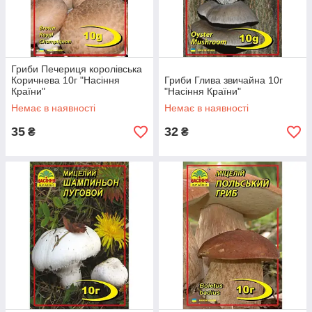
Гриби Печериця королівська
Коричнева 10г "Насіння
Гриби Глива звичайна 10г
Країни"
"Насіння Країни"
Немає в наявності
Немає в наявності
35
32
₴
₴