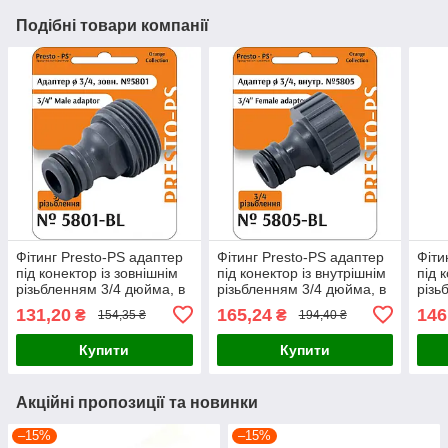
Подібні товари компанії
Фітинг Presto-PS адаптер
Фітинг Presto-PS адаптер
Фіти
під конектор із зовнішнім
під конектор із внутрішнім
під 
різьбленням 3/4 дюйма, в
різьбленням 3/4 дюйма, в
різь
упаковці - 10 шт. (5801-BL)
упаковці - 10 шт. (5805-BL)
упак
131,20
165,24
146
₴
₴
154,35 ₴
194,40 ₴
RT)
Купити
Купити
Акційні пропозиції та новинки
–15%
–15%