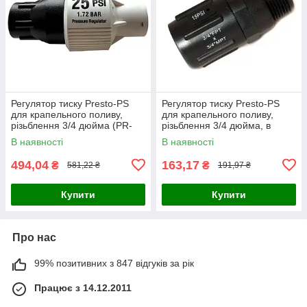
Регулятор тиску Presto-PS
Регулятор тиску Presto-PS
для крапельного поливу,
для крапельного поливу,
різьблення 3/4 дюйма (PR-
різьблення 3/4 дюйма, в
0142-H)
упаковці - 1 шт. (PR-013425)
В наявності
В наявності
494,04
163,17
₴
₴
581,22 ₴
191,97 ₴
Купити
Купити
Про нас
99% позитивних з 847 відгуків за рік
Працює з 14.12.2011