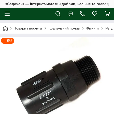
«Садочок» — інтернет-магазин добрив, насіння та господар
Товари і послуги
Крапельний полив
Фітинги
Регу
–15%