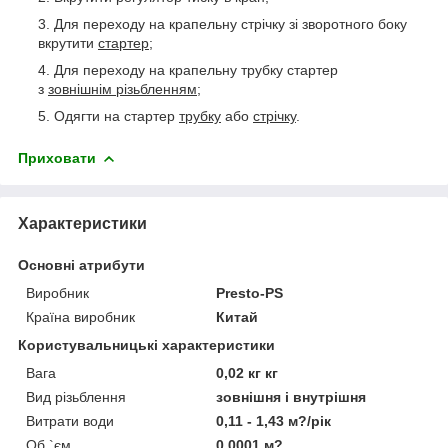
Для переходу на крапельну стрічку зі зворотного боку
вкрутити
стартер
;
Для переходу на крапельну трубку стартер
з
зовнішнім різьбленням;
Одягти на стартер
трубку
або
стрічку
.
Приховати
Характеристики
Основні атрибути
Виробник
Presto-PS
Країна виробник
Китай
Користувальницькі характеристики
Вага
0,02 кг кг
Вид різьблення
зовнішня і внутрішня
Витрати води
0,11 - 1,43 м?/рік
Об `єм
0,0001 м?