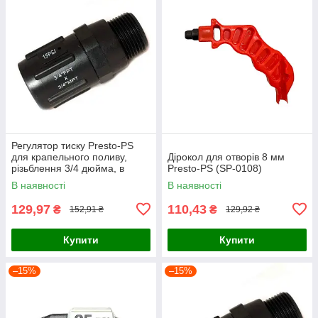
Регулятор тиску Presto-PS
для крапельного поливу,
Дірокол для отворів 8 мм
різьблення 3/4 дюйма, в
Presto-PS (SP-0108)
упаковці - 1 шт. (PR-013415H)
В наявності
В наявності
129,97
110,43
₴
₴
152,91 ₴
129,92 ₴
Купити
Купити
–15%
–15%