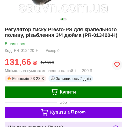
Регулятор тиску Presto-PS для крапельного
поливу, різьблення 3/4 дюйма (PR-013420-H)
В наявності
Код: PR-013420-H
Роздріб
131,66
₴
154,89 ₴
Мінімальна сума замовлення на сайті — 200 ₴
Економія
23.23 ₴
Залишилось
7 днів
Купити
або
Купити з