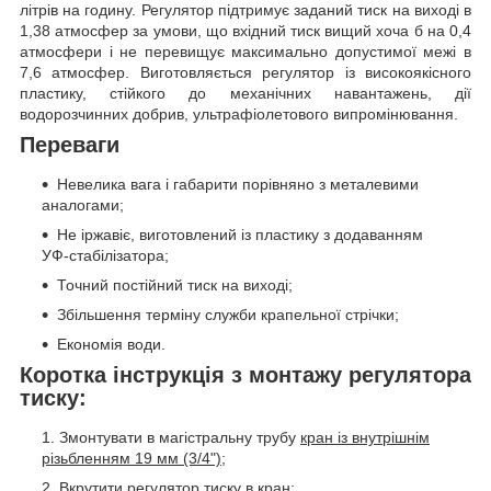
літрів на годину. Регулятор підтримує заданий тиск на виході в
1,38 атмосфер за умови, що вхідний тиск вищий хоча б на 0,4
атмосфери і не перевищує максимально допустимої межі в
7,6 атмосфер. Виготовляється регулятор із високоякісного
пластику, стійкого до механічних навантажень, дії
водорозчинних добрив, ультрафіолетового випромінювання.
Переваги
Невелика вага і габарити порівняно з металевими
аналогами;
Не іржавіє, виготовлений із пластику з додаванням
УФ-стабілізатора;
Точний постійний тиск на виході;
Збільшення терміну служби крапельної стрічки;
Економія води.
Коротка інструкція з монтажу регулятора
тиску:
Змонтувати в магістральну трубу
кран із внутрішнім
різьбленням 19 мм (3/4");
Вкрутити регулятор тиску в кран;