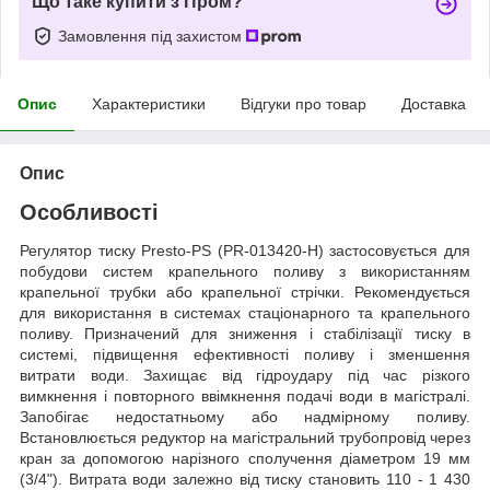
Що таке купити з Пром?
Замовлення під захистом
Опис
Характеристики
Відгуки про товар
Доставка
Опис
Особливості
Регулятор тиску Presto-PS (PR-013420-H) застосовується для
побудови систем крапельного поливу з використанням
крапельної трубки або крапельної стрічки. Рекомендується
для використання в системах стаціонарного та крапельного
поливу. Призначений для зниження і стабілізації тиску в
системі, підвищення ефективності поливу і зменшення
витрати води. Захищає від гідроудару під час різкого
вимкнення і повторного ввімкнення подачі води в магістралі.
Запобігає недостатньому або надмірному поливу.
Встановлюється редуктор на магістральний трубопровід через
кран за допомогою нарізного сполучення діаметром 19 мм
(3/4"). Витрата води залежно від тиску становить 110 - 1 430