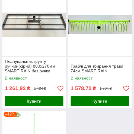
Планувальник грунту
ручний(сірий) 800х270мм
Граблі для збирання трави
SMART RAIN без ручки
74см SMART RAIN
В наявності
В наявності
1 261,92
1 578,72
₴
₴
1 434 ₴
1 794 ₴
Купити
Купити
–12%