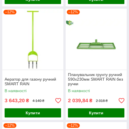
–12%
–12%
Планувальник грунту ручний
Аератор для газону ручний
590х230мм SMART RAIN без
SMART RAIN
ручки
В наявності
В наявності
3 643,20
2 039,84
₴
₴
4 140 ₴
2 318 ₴
Купити
Купити
–12%
–12%