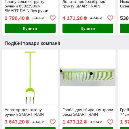
Планувальник грунту
Лопата-пробозабірник
Ножи
ручний 890х390мм
грунту SMART RAIN
Gree
SMART RAIN без ручки
2 798,40
4 171,20
530
₴
₴
3 180 ₴
4 740 ₴
Купити
Купити
Подібні товари компанії
Аератор для газону
Граблі для збирання трави
Граб
ручний SMART RAIN
65см SMART RAIN
74с
3 643,20
1 473,12
1 5
₴
₴
4 140 ₴
1 674 ₴