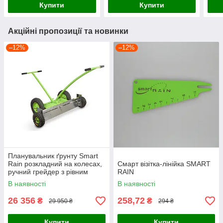
Купити
Купити
Акційні пропозиції та новинки
–12%
–12%
Планувальник ґрунту Smart
Rain розкладний на колесах,
Смарт візітка-лінійка SMART
ручний грейдер з рівним
RAIN
лезом 120–220 см
В наявності
В наявності
26 356
258,72
₴
₴
29 950 ₴
294 ₴
Купити
Купити