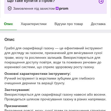
Що таке купити з Пром?
Замовлення під захистом
Опис
Характеристики
Відгуки про товар
Доставка
Опис
Граблі для скарифікації газону — це ефективний інструмент
для догляду за газоном, призначений для вичісування сухої
трави, моху та рослинних залишків. Використовуються для
покращення доступу повітря, води та поживних речовин до
кореневої системи, що сприяє здоровому росту газону.
Основні характеристики інструменту:
Ручний інструмент із жорсткими зубцями для глибокого
очищення дернини та аерації ґрунту.
Застосування:
Використовується для скарифікації газону навесні або восени.
Проводиться шляхом прочісування газону в різних напрямках.
Призначення:
Видалення повсті, моху, сухої трави та покращення структури