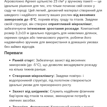
Агроволокно Agreen щільністю 23 г/м² у зручному пакеті — це
ідеальне рішення для тих, хто тільки починає свій сезон у
саду чи городі. Цей легкий, дихаючий матеріал створений для
швидкого і надійного захисту ваших рослин
від весняних
заморозків до -5°C
, поривів вітру, граду та птахів. Завдяки
своїй структурі, він створює
сприятливий мікроклімат
,
забезпечуючи
інтенсивне зростання розсади
. Компактний
розмір 3,2x10 м ідеально підходить для невеликих ділянок,
окремих грядок або тимчасового укриття, роблячи його
надзвичайно зручним для використання в домашніх умовах
без зайвих відходів.
Переваги
Ранній старт:
Забезпечує захист від весняних
заморозків (до -5°C), що дозволяє висаджувати розсаду
на кілька тижнів раніше.
Створення мікроклімату:
Завдяки повітро- і
водопроникній структурі, під полотном створюються
ідеальні умови для прискореного росту.
Захист від шкідників:
Служить надійним фізичним
бар'єром від птахів та комах, зменшуючи потребу в
хімічних засобах.
Зручність фасування:
Компактний розмір у пакеті