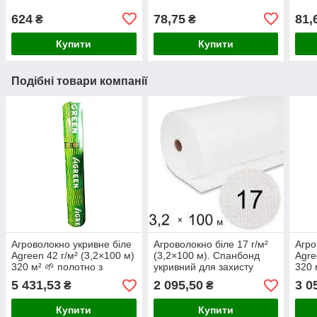
624
78,75
81,
₴
₴
Купити
Купити
Подібні товари компанії
Агроволокно укривне біле
Агроволокно біле 17 г/м²
Агро
Agreen 42 г/м² (3,2×100 м)
(3,2×100 м). Спанбонд
Agre
320 м² 🌱 полотно з
укривний для захисту
320 
підвищеною міцністю та
рослин від заморозків,
ефек
5 431,53
2 095,50
3 0
₴
₴
щільністю
бур’янів і сонця.
замо
Купити
Купити