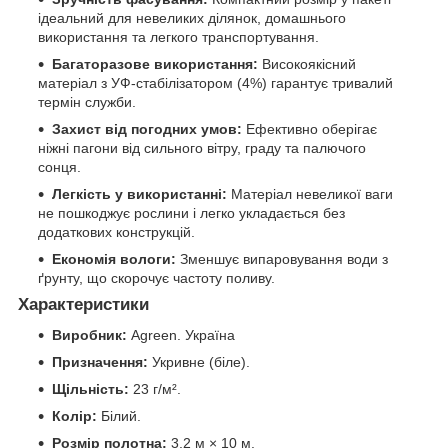
ідеальний для невеликих ділянок, домашнього
використання та легкого транспортування.
Багаторазове використання:
Високоякісний
матеріал з УФ-стабілізатором (4%) гарантує тривалий
термін служби.
Захист від погодних умов:
Ефективно оберігає
ніжні пагони від сильного вітру, граду та палючого
сонця.
Легкість у використанні:
Матеріал невеликої ваги
не пошкоджує рослини і легко укладається без
додаткових конструкцій.
Економія вологи:
Зменшує випаровування води з
ґрунту, що скорочує частоту поливу.
Характеристики
Виробник:
Agreen. Україна
Призначення:
Укривне (біле).
Щільність:
23 г/м².
Колір:
Білий.
Розмір полотна:
3,2 м × 10 м.