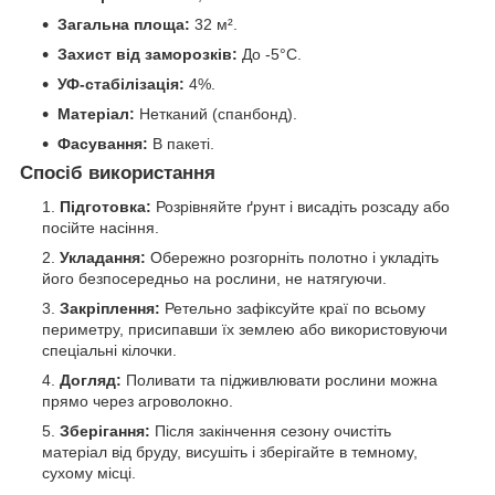
Загальна площа:
32 м².
Захист від заморозків:
До -5°C.
УФ-стабілізація:
4%.
Матеріал:
Нетканий (спанбонд).
Фасування:
В пакеті.
Спосіб використання
Підготовка:
Розрівняйте ґрунт і висадіть розсаду або
посійте насіння.
Укладання:
Обережно розгорніть полотно і укладіть
його безпосередньо на рослини, не натягуючи.
Закріплення:
Ретельно зафіксуйте краї по всьому
периметру, присипавши їх землею або використовуючи
спеціальні кілочки.
Догляд:
Поливати та підживлювати рослини можна
прямо через агроволокно.
Зберігання:
Після закінчення сезону очистіть
матеріал від бруду, висушіть і зберігайте в темному,
сухому місці.