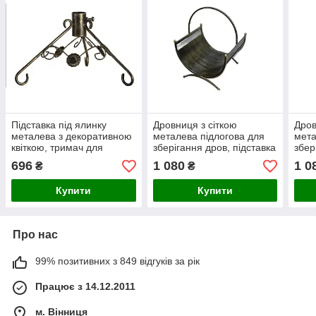
Підставка під ялинку
Дровниця з сіткою
Дров
металева з декоративною
металева підлогова для
мета
квіткою, тримач для
зберігання дров, підставка
збер
новорічної ялинки
для дров камінна
підс
696
1 080
1 0
₴
₴
Купити
Купити
Про нас
99% позитивних з 849 відгуків за рік
Працює з 14.12.2011
м. Вінниця