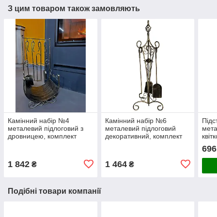
З цим товаром також замовляють
Камінний набір №4
Камінний набір №6
Підс
металевий підлоговий з
металевий підлоговий
мета
дровницею, комплект
декоративний, комплект
квіт
інструментів для каміна
інструментів для каміна
ново
696
1 842
1 464
₴
₴
Подібні товари компанії