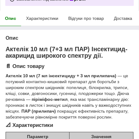
Опис
Характеристики
Відгуки про товар
Доставка
Опис
Актелік 10 мл (7+3 мл ПАР) Інсектицид-
акарицид широкого спектру дії.
📄 Опис товару
Актелік 10 мл (7 мл інсектициду + 3 мл прилипача)
— це
потужний контактно-кишковий препарат для боротьби з
широким спектром шкідників: попелиця, білокрилка, трипси,
кліщі, совки, довгоносики, гусениці, плодожерки тощо. Діюча
речовина —
піріміфос-метил
, яка має трансламінарну дію:
проникає в листок і знищує шкідників навіть у важкодоступних
місцях.
ПАР (прилипач)
покращує ефективність препарату,
забезпечуючи рівномірне покриття поверхні рослин.
📐 Характеристики
Параметр
Значення