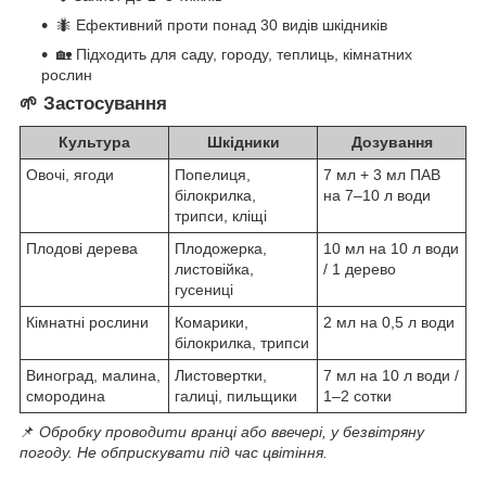
🐜 Ефективний проти понад 30 видів шкідників
🏡 Підходить для саду, городу, теплиць, кімнатних
рослин
🌱 Застосування
Культура
Шкідники
Дозування
Овочі, ягоди
Попелиця,
7 мл + 3 мл ПАВ
білокрилка,
на 7–10 л води
трипси, кліщі
Плодові дерева
Плодожерка,
10 мл на 10 л води
листовійка,
/ 1 дерево
гусениці
Кімнатні рослини
Комарики,
2 мл на 0,5 л води
білокрилка, трипси
Виноград, малина,
Листовертки,
7 мл на 10 л води /
смородина
галиці, пильщики
1–2 сотки
📌
Обробку проводити вранці або ввечері, у безвітряну
погоду. Не обприскувати під час цвітіння.