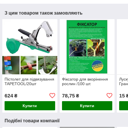
З цим товаром також замовляють
Пістолет для підвязування
Фіксатор для вкорінення
Луск
TAPETOOL/20шт
рослин /100 шт.
Гран
624
78,75
15
₴
₴
Купити
Купити
Подібні товари компанії