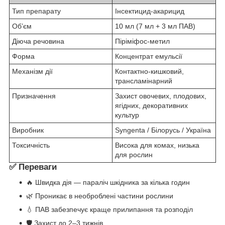
Тип препарату
Інсектицид-акарицид
Об’єм
10 мл (7 мл + 3 мл ПАВ)
Діюча речовина
Піріміфос-метил
Форма
Концентрат емульсії
Механізм дії
Контактно-кишковий,
трансламінарний
Призначення
Захист овочевих, плодових,
ягідних, декоративних
культур
Виробник
Syngenta / Білорусь / Україна
Токсичність
Висока для комах, низька
для рослин
✅ Переваги
🔥 Швидка дія — параліч шкідника за кілька годин
🌿 Проникає в необроблені частини рослини
💧 ПАВ забезпечує краще прилипання та розподіл
🛡️ Захист до 2–3 тижнів