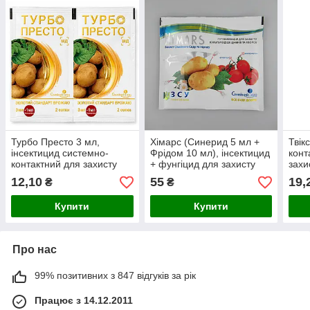
Турбо Престо 3 мл,
Хімарс (Синерид 5 мл +
Твік
інсектицид системно-
Фрідом 10 мл), інсектицид
конт
контактний для захисту
+ фунгіцид для захисту
захи
овочевих, плодових та
овочевих та садових
плод
12,10
55
19,
₴
₴
ягідних культур від
культур від шкідників і
куль
комплексу шкідників
хвороб
шкід
Купити
Купити
Про нас
99% позитивних з 847 відгуків за рік
Працює з 14.12.2011