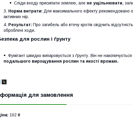
Сліди входу присипати землею, але
не ущільнювати
, зал
Норма витрати:
Для максимального ефекту рекомендовано 
активних нір.
Результат:
Про загибель або втечу кротів свідчить відсутність
оброблені ходи.
Безпека для рослин і ґрунту
Фумігант швидко випаровується з ґрунту. Він не накопичується
подальшого вирощування рослин та якості врожаю.
нформація для замовлення
іна:
102 ₴