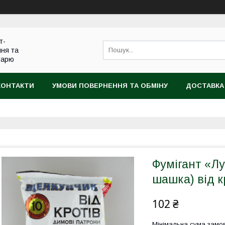
т-
ння та
тарю
КОНТАКТИ
УМОВИ ПОВЕРНЕННЯ ТА ОБМІНУ
ДОСТАВКА
Фумігант «Л
шашка) від кр
102 ₴
Мінімальна сума замов