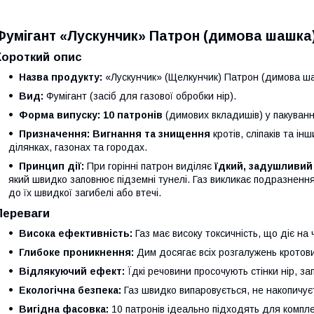
Фумігант «Лускунчик» Патрон (димова шашка) в
Короткий опис
Назва продукту:
«Лускунчик» (Щелкунчик) Патрон (димова шаш
Вид:
Фумігант (засіб для газової обробки нір).
Форма випуску:
10 патронів
(димових вкладишів) у пакуван
Призначення:
Вигнання та знищення
кротів, сліпаків та і
ділянках, газонах та городах.
Принцип дії:
При горінні патрон виділяє
їдкий, задушливий 
який швидко заповнює підземні тунелі. Газ викликає подразненн
до їх швидкої загибелі або втечі.
Переваги
Висока ефективність:
Газ має високу токсичність, що діє на 
Глибоке проникнення:
Дим досягає всіх розгалужень кротови
Відлякуючий ефект:
Їдкі речовини просочують стінки нір, зап
Екологічна безпека:
Газ швидко випаровується, не накопичуєт
Вигідна фасовка:
10 патронів ідеально підходять для комплек