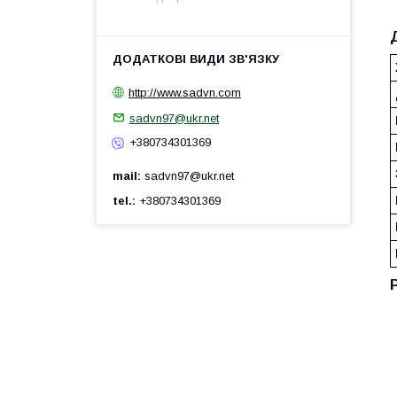
http://www.sadvn.com
sadvn97@ukr.net
+380734301369
mail
sadvn97@ukr.net
tel.
+380734301369