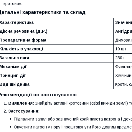
кротовин.
Детальні характеристики та склад
Характеристика
Значен
Діюча речовина (Д.Р.)
Ангідрид
Препаративна форма
Димова 
Кількість в упаковці
10 шт.
Загальна вага
250 г
Механізм дії
Фумігаці
Принцип дії
Хімічни
Вид шкідника
Кроти, с
Рекомендації по застосуванню
Виявлення:
Знайдіть активні кротовини (свіжі викиди землі) т
Застосування:
Підпалити запал або зазначений край пакета патрона і доче
Опустити патрон у нору і проштовхнути його довгим предм