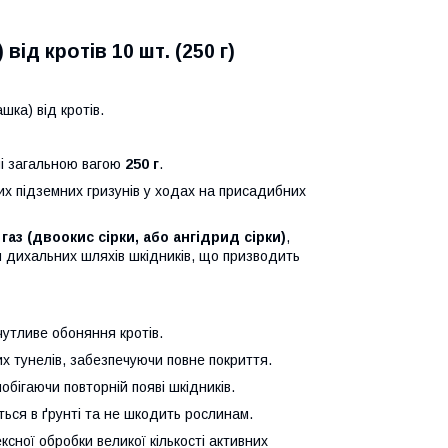
ід кротів 10 шт. (250 г)
ка) від кротів.
ні загальною вагою
250 г
.
нших підземних гризунів у ходах на присадибних
газ (двоокис сірки, або ангідрид сірки)
,
я дихальних шляхів шкідників, що призводить
чутливе обоняння кротів.
х тунелів, забезпечуючи повне покриття.
обігаючи повторній появі шкідників.
ься в ґрунті та не шкодить рослинам.
сної обробки великої кількості активних