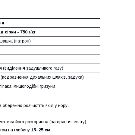
ня
 сірки - 750 г/кг
шашка (патрон)
я (виділення задушливого газу)
й (подразнення дихальних шляхів, задуха)
ліпаки, мишоподібні гризуни
а обережно розчистіть вхід у нору.
катися його розгоряння (загоряння вмісту).
етом на глибину
15–25 см
.