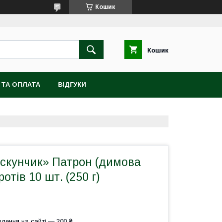
Кошик
Кошик
 ТА ОПЛАТА
ВІДГУКИ
ускунчик» Патрон (димова
отів 10 шт. (250 г)
лення на сайті — 200 ₴