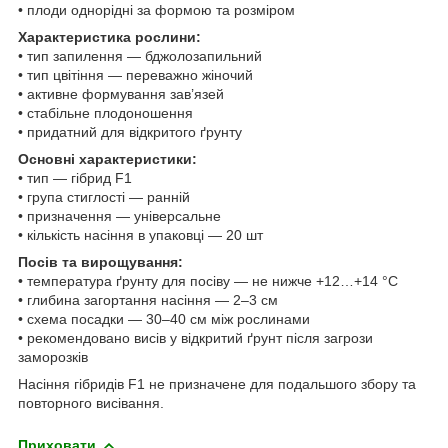
• плоди однорідні за формою та розміром
Характеристика рослини:
• тип запилення — бджолозапильний
• тип цвітіння — переважно жіночий
• активне формування зав’язей
• стабільне плодоношення
• придатний для відкритого ґрунту
Основні характеристики:
• тип — гібрид F1
• група стиглості — ранній
• призначення — універсальне
• кількість насіння в упаковці — 20 шт
Посів та вирощування:
• температура ґрунту для посіву — не нижче +12…+14 °C
• глибина загортання насіння — 2–3 см
• схема посадки — 30–40 см між рослинами
• рекомендовано висів у відкритий ґрунт після загрози
заморозків
Насіння гібридів F1 не призначене для подальшого збору та
повторного висівання.
Приховати