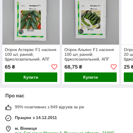
Огірок Астерікс F1 насіння
Огірок Альянс F1 насіння
Огір
100 шт, ранній,
100 шт, ранній,
20 ш
бджолозапильний, АПГ
бджолозапильний, АПГ
бджо
(Голландія)
(Голландія)
(Гол
65
68,75
25
₴
₴
Купити
Купити
Про нас
99% позитивних з 849 відгуків за рік
Працює з 14.12.2011
м. Вінниця