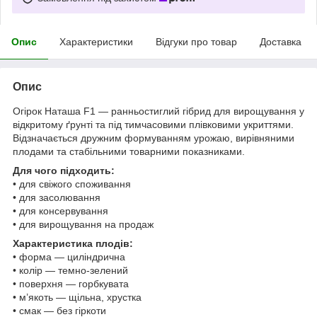
Опис
Характеристики
Відгуки про товар
Доставка
Опис
Огірок Наташа F1 — ранньостиглий гібрид для вирощування у
відкритому ґрунті та під тимчасовими плівковими укриттями.
Відзначається дружним формуванням урожаю, вирівняними
плодами та стабільними товарними показниками.
Для чого підходить:
• для свіжого споживання
• для засолювання
• для консервування
• для вирощування на продаж
Характеристика плодів:
• форма — циліндрична
• колір — темно-зелений
• поверхня — горбкувата
• м’якоть — щільна, хрустка
• смак — без гіркоти