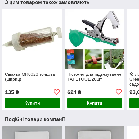
З цим товаром також замовляють
Сівалка GR0028 точкова
Пістолет для підвязування
🛠️ 
(шприц)
TAPETOOL/20шт
Gree
садо
точн
135
624
93,
₴
₴
Купити
Купити
Подібні товари компанії