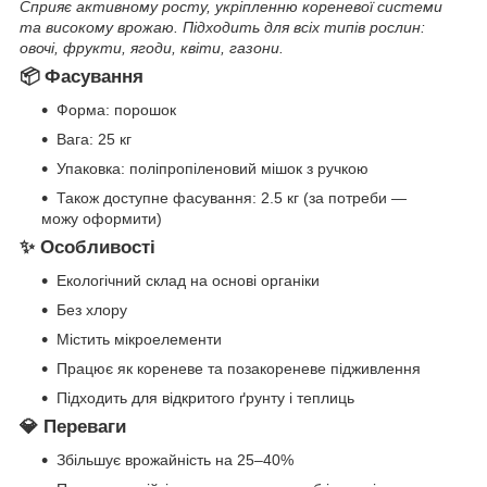
Сприяє активному росту, укріпленню кореневої системи
та високому врожаю. Підходить для всіх типів рослин:
овочі, фрукти, ягоди, квіти, газони.
📦
Фасування
Форма: порошок
Вага: 25 кг
Упаковка: поліпропіленовий мішок з ручкою
Також доступне фасування: 2.5 кг (за потреби —
можу оформити)
✨
Особливості
Екологічний склад на основі органіки
Без хлору
Містить мікроелементи
Працює як кореневе та позакореневе підживлення
Підходить для відкритого ґрунту і теплиць
💎
Переваги
Збільшує врожайність на 25–40%