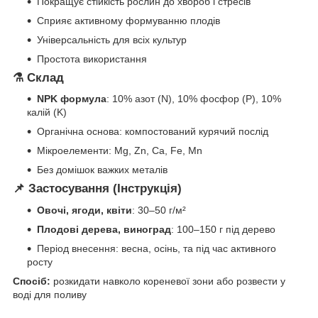
Покращує стійкість рослин до хвороб і стресів
Сприяє активному формуванню плодів
Універсальність для всіх культур
Простота використання
⚗️
Склад
NPK формула
: 10% азот (N), 10% фосфор (P), 10%
калій (K)
Органічна основа: компостований курячий послід
Мікроелементи: Mg, Zn, Ca, Fe, Mn
Без домішок важких металів
📌
Застосування (Інструкція)
Овочі, ягоди, квіти
: 30–50 г/м²
Плодові дерева, виноград
: 100–150 г під дерево
Період внесення: весна, осінь, та під час активного
росту
Спосіб:
розкидати навколо кореневої зони або розвести у
воді для поливу