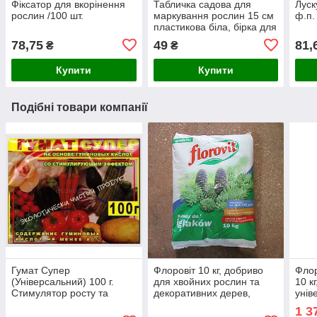
Фіксатор для вкорінення
Табличка садова для
Луск
рослин /100 шт.
маркування рослин 15 см
ф.п.
пластикова біла, бірка для
розсади, набір 10 шт
78,75
49
81,
₴
₴
Купити
Купити
Подібні товари компанії
Гумат Супер
Флоровіт 10 кг, добриво
Флор
(Універсальний) 100 г.
для хвойних рослин та
10 к
Стимулятор росту та
декоративних дерев,
унів
імуномодулятор
мінеральне,
гран
1 3
гранульоване, для
для 