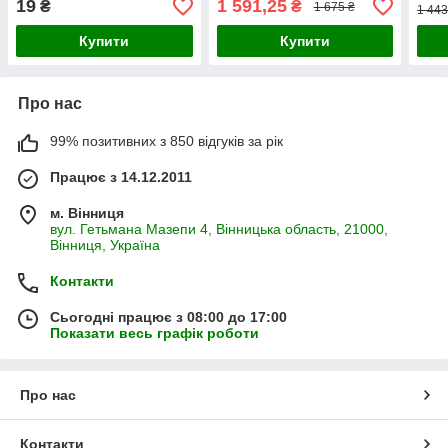
19
1 591,25
₴
₴
1 675 ₴
1 443
інтенсивного росту та
ягід
насиченого к
Купити
Купити
Про нас
99% позитивних з 850 відгуків за рік
Працює з 14.12.2011
м. Вінниця
вул. Гетьмана Мазепи 4, Вінницька область, 21000,
Вінниця, Україна
Контакти
Сьогодні працює з 08:00 до 17:00
Показати весь графік роботи
Про нас
Контакти