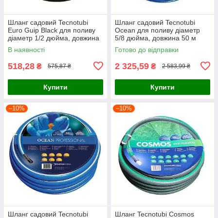
Шланг садовий Tecnotubi
Шланг садовий Tecnotubi
Euro Guip Black для поливу
Ocean для поливу діаметр
діаметр 1/2 дюйма, довжина
5/8 дюйма, довжина 50 м
20 м (EGB 1/2 20)
(OC 5/8 50)
В наявності
Готово до відправки
518,28
2 325,59
₴
₴
575,87 ₴
2 583,99 ₴
Купити
Купити
–10%
–10%
Шланг садовий Tecnotubi
Шланг Tecnotubi Cosmos