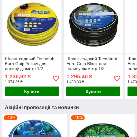
Шланг садовий Tecnotubi
Шланг садовий Tecnotubi
Шлан
Euro Guip Yellow для
Euro Guip Black для
Euro
поливу діаметр 1/2
поливу діаметр 1/2
поли
дюйма, довжина 50 м
дюйма, довжина 50 м
дюйм
1 236,92
1 295,40
1 3
₴
₴
(EGY 1/2 50)
(EGB 1/2 50)
(EGB
1 374,35 ₴
1 439,33 ₴
1 473
Купити
Купити
Акційні пропозиції та новинки
–10%
–10%