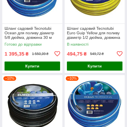
Шланг садовий Tecnotubi
Шланг садовий Tecnotubi
Ocean для поливу діаметр
Euro Guip Yellow для поливу
5/8 дюйма, довжина 30 м
діаметр 1/2 дюйма, довжина
(OC 5/8 30)
20 м (EGY 1/2 20)
Готово до відправки
В наявності
1 395,35
494,75
₴
₴
1 550,39 ₴
549,72 ₴
Купити
Купити
–10%
–10%