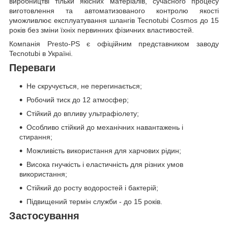
виробництві тільки якісних матеріалів, сучасного процесу
виготовлення та автоматизованого контролю якості
уможливлює експлуатування шлангів Tecnotubi Cosmos до 15
років без зміни їхніх первинних фізичних властивостей.
Компанія Presto-PS є офіційним представником заводу
Tecnotubi в Україні.
Переваги
Не скручується, не перегинається;
Робочий тиск до 12 атмосфер;
Стійкий до впливу ультрафіолету;
Особливо стійкий до механічних навантажень і
стирання;
Можливість використання для харчових рідин;
Висока гнучкість і еластичність для різних умов
використання;
Стійкий до росту водоростей і бактерій;
Підвищений термін служби - до 15 років.
Застосування