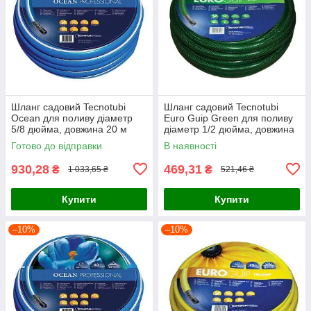
Шланг садовий Tecnotubi
Шланг садовий Tecnotubi
Ocean для поливу діаметр
Euro Guip Green для поливу
5/8 дюйма, довжина 20 м
діаметр 1/2 дюйма, довжина
(OC 5/8 20)
20 м (EGG 1/2 20)
Готово до відправки
В наявності
930,28
469,31
₴
₴
1 033,65 ₴
521,46 ₴
Купити
Купити
–10%
–10%