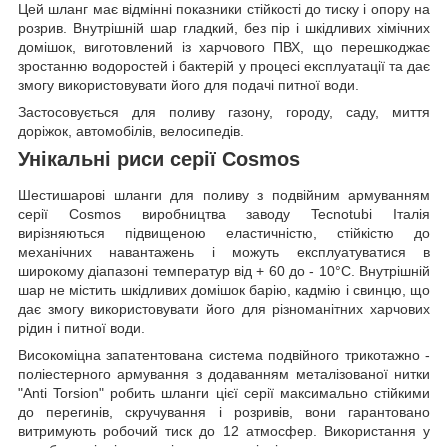
Цей шланг має відмінні показники стійкості до тиску і опору на
розрив. Внутрішній шар гладкий, без пір і шкідливих хімічних
домішок, виготовлений із харчового ПВХ, що перешкоджає
зростанню водоростей і бактерій у процесі експлуатації та дає
змогу використовувати його для подачі питної води.
Застосовується для поливу газону, городу, саду, миття
доріжок, автомобілів, велосипедів.
Унікальні риси серії Cosmos
Шестишарові шланги для поливу з подвійним армуванням
серії Cosmos виробництва заводу Tecnotubi Італія
вирізняються підвищеною еластичністю, стійкістю до
механічних навантажень і можуть експлуатуватися в
широкому діапазоні температур від + 60 до - 10°C. Внутрішній
шар не містить шкідливих домішок барію, кадмію і свинцю, що
дає змогу використовувати його для різноманітних харчових
рідин і питної води.
Високоміцна запатентована система подвійного трикотажно -
поліестерного армування з додаванням металізованої нитки
"Anti Torsion" робить шланги цієї серії максимально стійкими
до перегинів, скручування і розривів, вони гарантовано
витримують робочий тиск до 12 атмосфер. Використання у