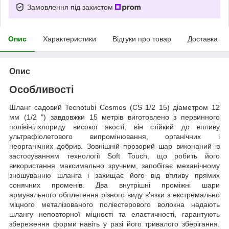
Замовлення під захистом
Опис
Характеристики
Відгуки про товар
Доставка
Опис
Особливості
Шланг садовий Tecnotubi Cosmos (CS 1/2 15) діаметром 12
мм (1/2 ") завдовжки 15 метрів виготовлено з первинного
полівінілхлориду високої якості, він стійкий до впливу
ультрафіолетового випромінювання, органічних і
неорганічних добрив. Зовнішній прозорий шар виконаний із
застосуванням технології Soft Touch, що робить його
використання максимально зручним, запобігає механічному
зношуванню шланга і захищає його від впливу прямих
сонячних променів. Два внутрішні проміжні шари
армувального обплетення різного виду в'язки з екстремально
міцного металізованого поліестерового волокна надають
шлангу неповторної міцності та еластичності, гарантують
збереження форми навіть у разі його тривалого зберігання.