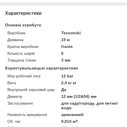
Характеристики
Основні атрибути
Виробник
Tecnotubi
Довжина
15 м
Країна виробник
Італія
Кількість шарів
6
Товщина стінки
3 мм
Користувальницькі характеристики
Max робочий тиск
12 bar
Вага
2,4 кг кг
Внутрішній харчовий шар
Да
Діаметр
12 мм (1/2&54) мм
Застосування
для саду/городу, для питної
води
Наявність армування
армований
Об `єм
0,014 м?