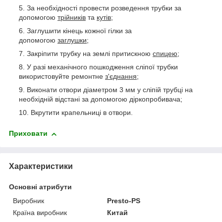
За необхідності провести розведення трубки за
допомогою
трійників
та
кутів
;
Заглушити кінець кожної гілки за
допомогою
заглушки
;
Закріпити трубку на землі притискною
спицею;
У разі механічного пошкодження сліпої трубки
використовуйте ремонтне
з'єднання;
Виконати отвори діаметром 3 мм у сліпій трубці на
необхідній відстані за допомогою діркопробивача;
Вкрутити крапельниці в отвори.
Приховати
Характеристики
Основні атрибути
Виробник
Presto-PS
Країна виробник
Китай