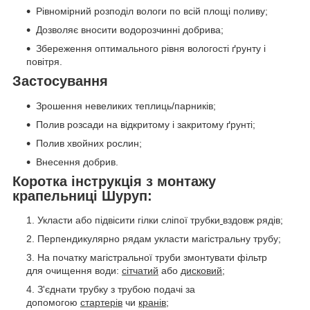
Рівномірний розподіл вологи по всій площі поливу;
Дозволяє вносити водорозчинні добрива;
Збереження оптимального рівня вологості ґрунту і
повітря.
Застосування
Зрошення невеликих теплиць/парників;
Полив розсади на відкритому і закритому ґрунті;
Полив хвойних рослин;
Внесення добрив.
Коротка інструкція з монтажу
крапельниці Шуруп:
Укласти або підвісити гілки сліпої трубки
вздовж рядів;
Перпендикулярно рядам укласти магістральну трубу;
На початку магістральної труби змонтувати фільтр
для очищення води:
сітчатий
або
дисковий
;
З'єднати трубку з трубою подачі за
допомогою
стартерів
чи
кранів
;