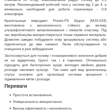
метрів. Рекомендований робочий тиск у системі від 2 до 4, а
мінімально необхідний для роботи спринклера - 0,8
атмосфери.
Крапельниця мікроджет Presto-PS Шуруп (MJS-018)
виготовлена з високоякісного, стійкого до впливу
ультрафіолетового випромінювання і хімікатів пластику. Під
час виробництва використовуються тільки первинні матеріали.
Дозволяє швидко побудувати нову зрошувальну систему або
підключиться до вже наявної. Легке обслуговування та
очищення в разі забруднення.
Застосовується для поливу і позакореневого внесення добрив
як на відкритому ґрунті, так і в парниках. Оптимально
підходить для багаторічних кущів, молодих хвойних дерев,
розсади овочевих культур. Так само цей вид крапельниць
слугує основою для організації системи зрошення і
підживлення квітів і розсади.
Переваги
Простота встановлення;
Універсальність використання;
Висока ефективність і економічність;