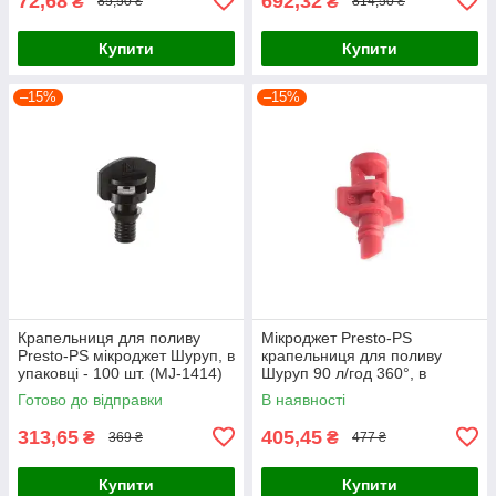
72,68
692,32
₴
₴
85,50 ₴
814,50 ₴
Купити
Купити
–15%
–15%
Крапельниця для поливу
Мікроджет Presto-PS
Presto-PS мікроджет Шуруп, в
крапельниця для поливу
упаковці - 100 шт. (MJ-1414)
Шуруп 90 л/год 360°, в
упаковці - 100 шт. (MJS-036)
Готово до відправки
В наявності
313,65
405,45
₴
₴
369 ₴
477 ₴
Купити
Купити