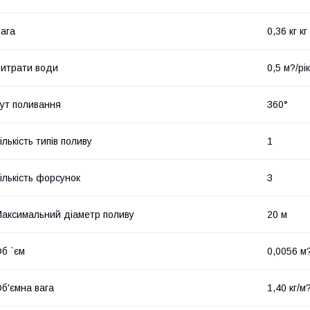
ага
0,36 кг кг
итрати води
0,5 м?/рік
ут поливання
360°
ількість типів поливу
1
ількість форсунок
3
аксимальний діаметр поливу
20 м
б `єм
0,0056 м
б'ємна вага
1,40 кг/м