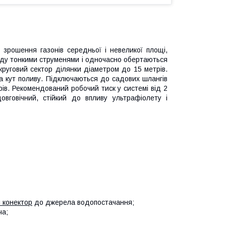
 зрошення газонів середньої і невеликої площі,
воду тонкими струменями і одночасно обертаються
круговий сектор ділянки діаметром до 15 метрів.
а кут поливу. Підключаються до садових шлангів
ів. Рекомендований робочий тиск у системі від 2
вговічний, стійкий до впливу ультрафіолету і
 конектор
до джерела водопостачання;
ча;