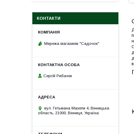
КОНТАКТИ
Д
п
н
Мережа магазинів "Садочок"
С
д
д
в
Сергій Рибачек
вул. Гетьмана Мазепи 4, Вінницька
область, 21000, Вінниця, Україна