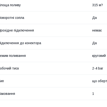
лоща поливу
315 м?
оворотні сопла
Да
рохідне підключення
немає
ідключення до конектора
Да
ежим поливання
круговий
обочий тиск
2-4 bar
ип
що оберт
аковання
1