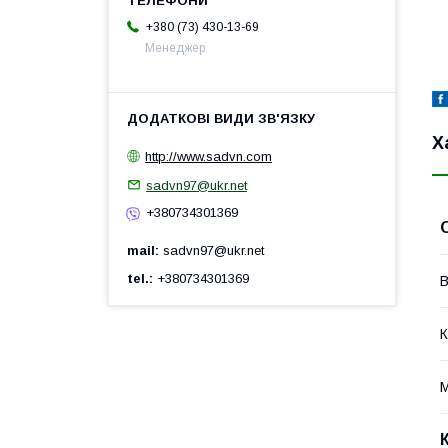
+380 (73) 430-13-69
Менеджер
Х
http://www.sadvn.com
sadvn97@ukr.net
+380734301369
mail
sadvn97@ukr.net
tel.
+380734301369
В
К
М