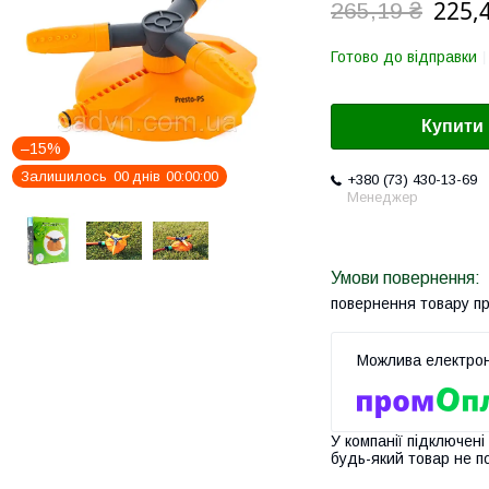
225,
265,19 ₴
Готово до відправки
Купити
–15%
Залишилось
0
0
днів
0
0
0
0
0
0
+380 (73) 430-13-69
Менеджер
повернення товару п
У компанії підключені
будь-який товар не п