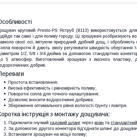
Особливості
ощувач круговий Presto-PS Яструб (8113) використовується для
ідійде так само і для поливу городу. Ці зрошувачі розбризкують 
авколо своєї осі, імітуючи природний дрібний дощ, і обробляють 
опла поворотні й дають змогу регулювати швидкість обертання т
іаметром 1/2, 5/8 і 3/4 дюйма за допомогою стандартних конектор
о 5 атмосфер. Виготовлений зрошувач з якісного пластику, до
одорозчинних добрив.
Переваги
Простота встановлення;
Висока ефективність і рівномірність поливу;
Поворотні сопла для точного налаштування;
Дозволяє вносити водорозчинні добрива;
Збереження оптимального рівня вологості ґрунту і повітря.
Коротка інструкція з монтажу дощувача:
Підключити гнучкий
садовий шланг
через
кран
та
стандартний
За допомогою другого конектора під'єднати шланг до дощува
Встановити зрошувач на місце поливу;