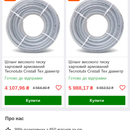
Шланг високого тиску
Шланг високого тиску
харчовий армований
харчовий армований
Tecnotubi Cristall Tex діаметр
Tecnotubi Cristall Tex діаметр
15 мм, довжина 50 м (CT 15)
19 мм, довжина 50 м (CT 19)
Готово до відправки
Готово до відправки
4 107,96
5 988,17
₴
₴
4 564,40 ₴
6 653,52 ₴
Купити
Купити
Про нас
99% позитивних з 850 відгуків за рік