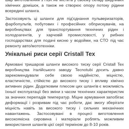
хімічних домішок, а також не створює опору потоку рідини
всередині шланга.
Застосовують ці шланги для під'єднання пульверизаторів,
фарбопультів, побутових і професійних обприскувачів, на
виробництвах для транспортування технічних рідин і
холодоагентів, у харчовій промисловості, у рибних
господарствах для подачі кисню у водойми, на СТО під час
ремонту авто/мототехніки.
Унікальні риси серії Cristall Tex
Армовані тришарові шланги високого тиску серії Cristall Tex
виробництва італійського заводу Tecnotubi досить давно
зарекомендували себе своєю надійністю, міцністю,
еластичністю, стійкістю до високого тиску і впливу хімічно
активних рідин. Додатковим плюсом цих шлангів є можливість
їхньої експлуатації без зміни з часом технічних характеристик
за значних перепадів температур. Міцне армування запобігає
деформації і розривам під час роботи, дає змогу зберігати
міцність навіть за високого тиску і сильних механічних
навантажень. Застосовувані в процесі виготовлення
високоякісна сировина і матеріали роблять можливим
використання шлангів цієї серії терміном до 8-10 років.