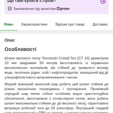
Що таке купити з Пром?
Замовлення під захистом
Опис
Характеристики
Відгуки про товар
Доставка
Опис
Особливості
Шланг високого тиску Tecnotubi Cristall Tex (CT 10) діаметром
10 мм завдовжки 50 метрів виготовляють із первинних
високоякісних матеріалів, він стійкий до тривалого впливу
води, технічних рідин, олій і нафтопродуктів, захищений від дії
ультрафіолетового випромінювання і кисню.
Міцний зовнішній захисний шар робить цей шланг стійким до
різних механічних пошкоджень і протирання. Проміжний
середній шар являє собою особливо міцне хрестоподібне
обплетення, виготовлене з поліестерної нитки, воно робить
шланг максимально стійким до дії високого тиску, гарантовано
витримує робочий тиск до 20 атмосфер. Внутрішній гладкий
шар виготовлений з ПВХ не містить у своєму складі шкідливих