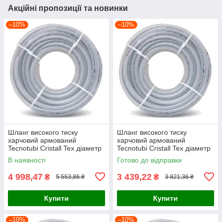
Акційні пропозиції та новинки
–10%
–10%
Шланг високого тиску
Шланг високого тиску
харчовий армований
харчовий армований
Tecnotubi Cristall Tex діаметр
Tecnotubi Cristall Tex діаметр
8 мм, довжина 100 м (CT 8)
12 мм, довжина 50 м (CT 12)
В наявності
Готово до відправки
4 998,47
3 439,22
₴
₴
5 553,86 ₴
3 821,36 ₴
Купити
Купити
–10%
–10%