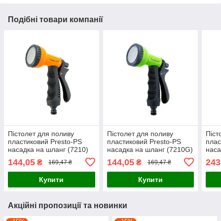
Подібні товари компанії
Пістолет для поливу
Пістолет для поливу
Піст
пластиковий Presto-PS
пластиковий Presto-PS
плас
насадка на шланг (7210)
насадка на шланг (7210G)
наса
144,05
144,05
243
₴
₴
169,47 ₴
169,47 ₴
Купити
Купити
Акційні пропозиції та новинки