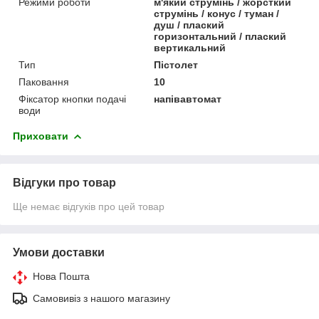
Режими роботи
м'який струмінь / жорсткий
струмінь / конус / туман /
душ / плаский
горизонтальний / плаский
вертикальний
Тип
Пістолет
Паковання
10
Фіксатор кнопки подачі
напівавтомат
води
Приховати
Відгуки про товар
Ще немає відгуків про цей товар
Умови доставки
Нова Пошта
Самовивіз з нашого магазину