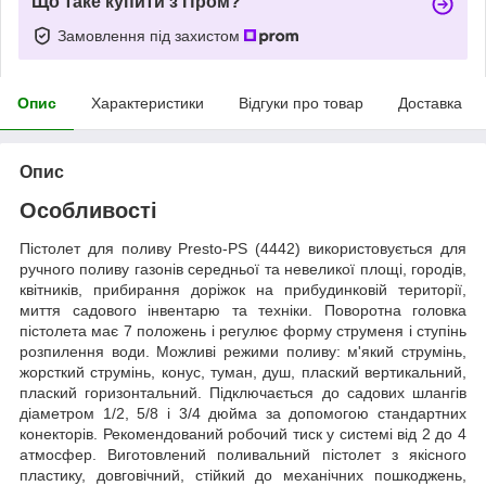
Що таке купити з Пром?
Замовлення під захистом
Опис
Характеристики
Відгуки про товар
Доставка
Опис
Особливості
Пістолет для поливу Presto-PS (4442) використовується для
ручного поливу газонів середньої та невеликої площі, городів,
квітників, прибирання доріжок на прибудинковій території,
миття садового інвентарю та техніки. Поворотна головка
пістолета має 7 положень і регулює форму струменя і ступінь
розпилення води. Можливі режими поливу: м'який струмінь,
жорсткий струмінь, конус, туман, душ, плаский вертикальний,
плаский горизонтальний. Підключається до садових шлангів
діаметром 1/2, 5/8 і 3/4 дюйма за допомогою стандартних
конекторів. Рекомендований робочий тиск у системі від 2 до 4
атмосфер. Виготовлений поливальний пістолет з якісного
пластику, довговічний, стійкий до механічних пошкоджень,