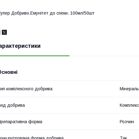
упер Добриво.Емунітет до спеки. 100мл/50шт
арактеристики
Основні
ип комплексного добрива
Мінераль
ид добрива
Комплекс
репаративна форма
Розчин
онцентрована форма добрива
Так