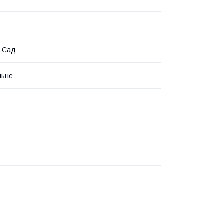
й Сад
льне