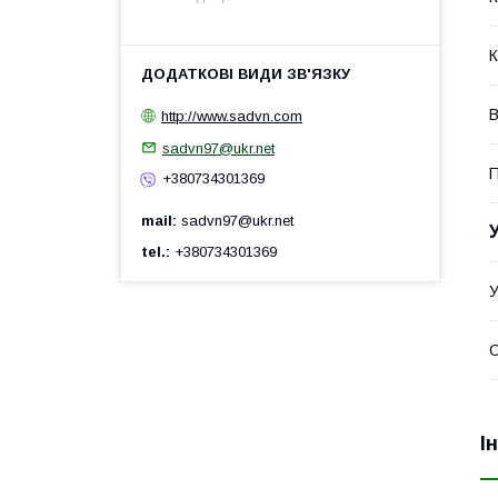
К
В
http://www.sadvn.com
sadvn97@ukr.net
П
+380734301369
mail
sadvn97@ukr.net
tel.
+380734301369
У
О
І