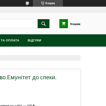
Кошик
Кошик
 ТА ОПЛАТА
ВІДГУКИ
о.Емунітет до спеки.
лення на сайті — 200 ₴