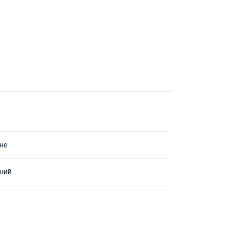
не
ний