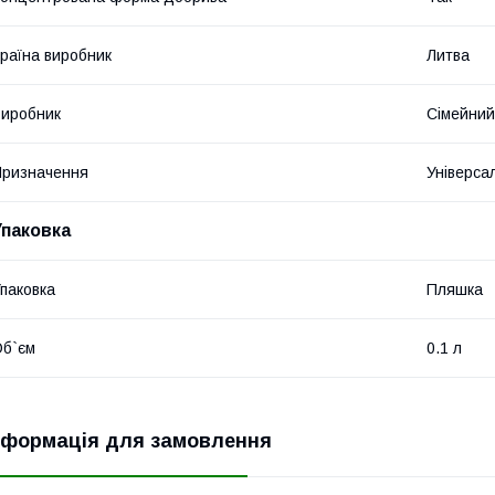
раїна виробник
Литва
иробник
Сімейни
ризначення
Універса
Упаковка
паковка
Пляшка
б`єм
0.1 л
нформація для замовлення