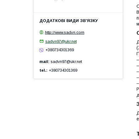
С
В
п
м
http://www.sadvn.com
sadvn97@ukr.net
Д
(
+380734301369
П
—
mail
sadvn97@ukr.net
—
tel.
+380734301369
—
—
—
Р
д
Д
е