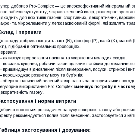
упер добриво Pro-Complex — це високоефективний мінеральний зас
оно забезпечує густоту, яскраво-зелений колір, рівномірне зростан
ідходить для всіх типів газонів: спортивних, декоративних, паркови
акро- та мікроелементи у легкозасвоюваній формі, які живлять трав
Склад і переваги
о складу добрива входять азот (N), фосфор (P), калій (K), магній (Mg
Zn), підібрані в оптимальних пропорціях.
ереваги:
 активізує проростання насіння та укорінення молодих сходів;
 посилює кущіння, роблячи газон щільним і стійким до механічног
 пришвидшує відновлення після вимерзання, посухи, стрижок і вит
 перешкоджає розвитку моху та бур’янів;
 зберігає насичений зелений колір навіть за несприятливих погодн
егулярне використання Pro-Complex
зменшує потребу в частом
екоративність газону.
Застосування і норми витрати
обриво вноситься розкидачем на суху поверхню газону або розчин
фекту рекомендується полив після внесення. Застосовується з квіт
Таблиця застосування і дозування: