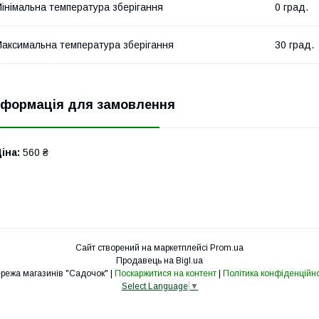
інімальна температура зберігання
0 град.
аксимальна температура зберігання
30 град.
нформація для замовлення
іна:
560 ₴
Сайт створений на маркетплейсі
Prom.ua
Продавець на Bigl.ua
Мережа магазинів "Садочок" |
Поскаржитися на контент
|
Політика конфіденційно
Select Language
▼