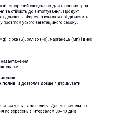
іб, створений спеціально для газонних трав.
ня та стійкість до витоптування. Продукт
х і домашніх. Формула комплексної дії містить
у протягом усього вегетаційного сезону.
), сірка (S), залізо (Fe), марганець (Mn) і цинк
о навантаження;
оптування;
их умов.
у поливі
й дозволяє довше підтримувати
яється у воді для поливу. Для максимального
ня по вересень з інтервалом 30–40 днів.