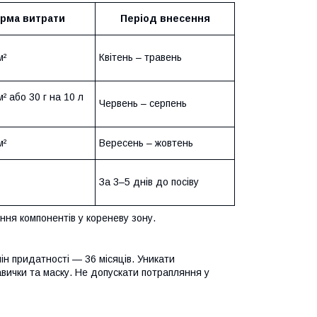
рма витрати
Період внесення
м²
Квітень – травень
м² або 30 г на 10 л
Червень – серпень
м²
Вересень – жовтень
За 3–5 днів до посіву
ня компонентів у кореневу зону.
мін придатності — 36 місяців. Уникати
авички та маску. Не допускати потрапляння у