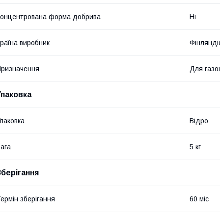
онцентрована форма добрива
Ні
раїна виробник
Фінлянді
ризначення
Для газо
Упаковка
паковка
Відро
ага
5 кг
Зберігання
ермін зберігання
60 міс