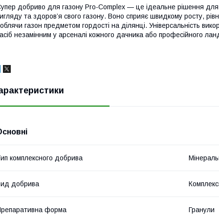
упер добриво для газону Pro-Complex — це ідеальне рішення для 
игляду та здоров’я свого газону. Воно сприяє швидкому росту, рівн
облячи газон предметом гордості на ділянці. Універсальність вико
асіб незамінним у арсеналі кожного дачника або професійного л
арактеристики
Основні
ип комплексного добрива
Мінераль
ид добрива
Комплекс
репаративна форма
Гранули