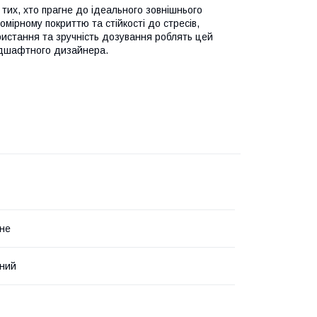
тих, хто прагне до ідеального зовнішнього
омірному покриттю та стійкості до стресів,
ристання та зручність дозування роблять цей
андшафтного дизайнера.
не
ний