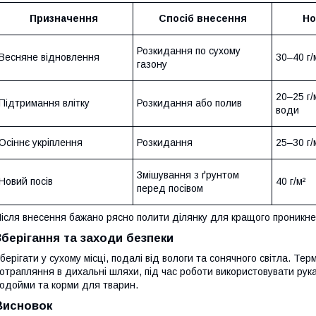
Призначення
Спосіб внесення
Но
Розкидання по сухому
Весняне відновлення
30–40 г/
газону
20–25 г/
Підтримання влітку
Розкидання або полив
води
Осіннє укріплення
Розкидання
25–30 г/
Змішування з ґрунтом
Новий посів
40 г/м²
перед посівом
ісля внесення бажано рясно полити ділянку для кращого проникнен
Зберігання та заходи безпеки
берігати у сухому місці, подалі від вологи та сонячного світла. Тер
отрапляння в дихальні шляхи, під час роботи використовувати рук
одойми та корми для тварин.
Висновок