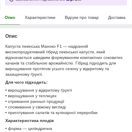
Опис
Характеристики
Відгуки про товар
Доставка
Опис
Капуста пекінська Маноко F1 — надранній
високопродуктивний гібрид пекінської капусти, який
відзначається швидким формуванням компактних соковитих
качанів та стабільною врожайністю. Гібрид підходить для
вирощування протягом усього сезону у відкритому та
захищеному ґрунті.
Для чого підходить:
• вирощування у відкритому ґрунті
• вирощування у теплицях
• отримання ранньої продукції
• споживання у свіжому вигляді
• приготування салатів та кулінарної переробки
Характеристика плодів
• форма — циліндрична