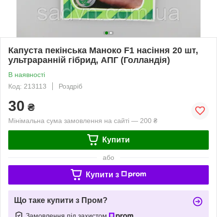
Капуста пекінська Маноко F1 насіння 20 шт,
ультраранній гібрид, АПГ (Голландія)
В наявності
Код: 213113
Роздріб
30
₴
Мінімальна сума замовлення на сайті — 200 ₴
Купити
або
Купити з
Що таке купити з Пром?
Замовлення під захистом