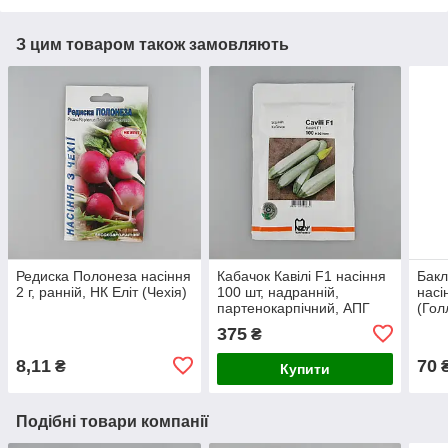
З цим товаром також замовляють
Редиска Полонеза насіння
Кабачок Кавілі F1 насіння
Бак
2 г, ранній, НК Еліт (Чехія)
100 шт, надранній,
насі
партенокарпічний, АПГ
(Гол
(Голландія)
375
₴
8,11
70
₴
Купити
Подібні товари компанії