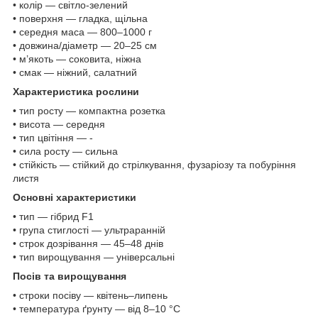
• колір — світло-зелений
• поверхня — гладка, щільна
• середня маса — 800–1000 г
• довжина/діаметр — 20–25 см
• м’якоть — соковита, ніжна
• смак — ніжний, салатний
Характеристика рослини
• тип росту — компактна розетка
• висота — середня
• тип цвітіння — -
• сила росту — сильна
• стійкість — стійкий до стрілкування, фузаріозу та побуріння
листя
Основні характеристики
• тип — гібрид F1
• група стиглості — ультраранній
• строк дозрівання — 45–48 днів
• тип вирощування — універсальні
Посів та вирощування
• строки посіву — квітень–липень
• температура ґрунту — від 8–10 °C