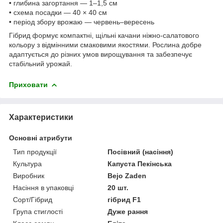
• глибина загортання — 1–1,5 см
• схема посадки — 40 × 40 см
• період збору врожаю — червень–вересень
Гібрид формує компактні, щільні качани ніжно-салатового
кольору з відмінними смаковими якостями. Рослина добре
адаптується до різних умов вирощування та забезпечує
стабільний урожай.
Приховати
Характеристики
Основні атрибути
Тип продукції
Посівний (насіння)
Культура
Капуста Пекінська
Виробник
Bejo Zaden
Насіння в упаковці
20 шт.
Сорт/Гібрид
гібрид F1
Група стиглості
Дуже рання