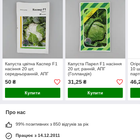
Капуста цвітна Каспер F1
Капуста Парел F1 насіння
Огір
насіння 20 шт,
20 шт, ранній, АПГ
10 ш
середньоранній, АПГ
(Голландія)
парт
(Голландія)
АПГ 
50
31,25
46,
₴
₴
Купити
Купити
Про нас
99% позитивних з 850 відгуків за рік
Працює з 14.12.2011