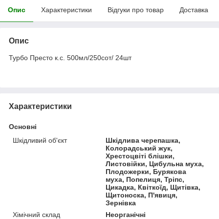
Опис
Характеристики
Відгуки про товар
Доставка
Опис
Турбо Престо к.с. 500мл/250сот/ 24шт
Характеристики
Основні
Шкідливий об'єкт
Шкідлива черепашка,
Колорадський жук,
Хрестоцвіті блішки,
Листовійки, Цибульна муха,
Плодожерки, Бурякова
муха, Попелиця, Тріпс,
Цикадка, Квіткоїд, Щитівка,
Щитоноска, П'явиця,
Зернівка
Хімічний склад
Неорганічні