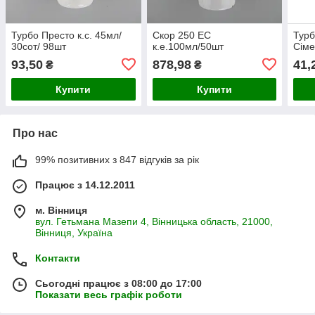
Турбо Престо к.с. 45мл/
Скор 250 ЕС
Турб
30сот/ 98шт
к.е.100мл/50шт
Сіме
93,50
878,98
41,
₴
₴
Купити
Купити
Про нас
99% позитивних з 847 відгуків за рік
Працює з 14.12.2011
м. Вінниця
вул. Гетьмана Мазепи 4, Вінницька область, 21000,
Вінниця, Україна
Контакти
Сьогодні працює з 08:00 до 17:00
Показати весь графік роботи