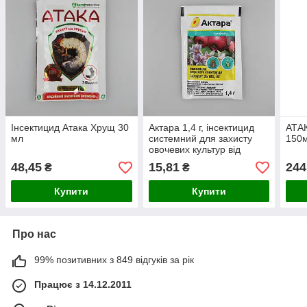
Інсектицид Атака Хрущ 30
Актара 1,4 г, інсектицид
АТАК
мл
системний для захисту
150м
овочевих культур від
колорадського жука,
48,45
15,81
244
₴
₴
попелиці та ґрунтових
шкідників
Купити
Купити
Про нас
99% позитивних з 849 відгуків за рік
Працює з 14.12.2011