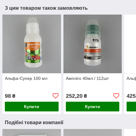
З цим товаром також замовляють
Альфа-Супер 100 мл
Ампліго 40мл./ 112шт
Аль
98
252,20
425
₴
₴
Купити
Купити
Подібні товари компанії