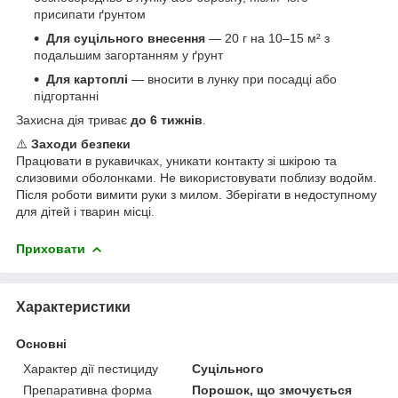
присипати ґрунтом
Для суцільного внесення
— 20 г на 10–15 м² з
подальшим загортанням у ґрунт
Для картоплі
— вносити в лунку при посадці або
підгортанні
Захисна дія триває
до 6 тижнів
.
⚠️
Заходи безпеки
Працювати в рукавичках, уникати контакту зі шкірою та
слизовими оболонками. Не використовувати поблизу водойм.
Після роботи вимити руки з милом. Зберігати в недоступному
для дітей і тварин місці.
Приховати
Характеристики
Основні
Характер дії пестициду
Суцільного
Препаративна форма
Порошок, що змочується