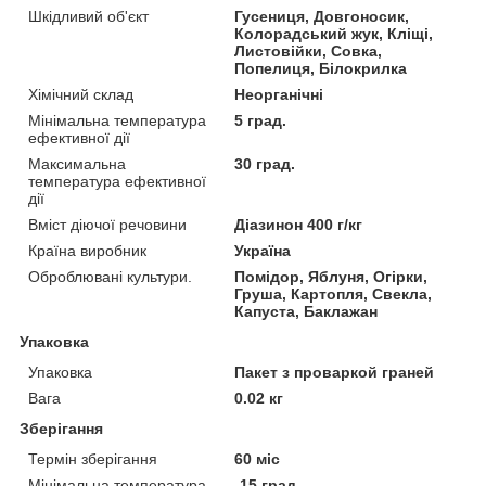
Шкідливий об'єкт
Гусениця, Довгоносик,
Колорадський жук, Кліщі,
Листовійки, Совка,
Попелиця, Білокрилка
Хімічний склад
Неорганічні
Мінімальна температура
5 град.
ефективної дії
Максимальна
30 град.
температура ефективної
дії
Вміст діючої речовини
Діазинон 400 г/кг
Країна виробник
Україна
Оброблювані культури.
Помідор, Яблуня, Огірки,
Груша, Картопля, Свекла,
Капуста, Баклажан
Упаковка
Упаковка
Пакет з проваркой граней
Вага
0.02 кг
Зберігання
Термін зберігання
60 міс
Мінімальна температура
-15 град.