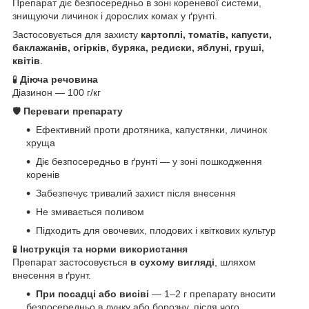
Препарат діє безпосередньо в зоні кореневої системи,
знищуючи личинок і дорослих комах у ґрунті.
Застосовується для захисту
картоплі, томатів, капусти,
баклажанів, огірків, буряка, редиски, яблуні, груші,
квітів
.
🧪
Діюча речовина
Діазинон — 100 г/кг
🛡️
Переваги препарату
Ефективний проти дротяника, капустянки, личинок
хруща
Діє безпосередньо в ґрунті — у зоні пошкодження
коренів
Забезпечує тривалий захист після внесення
Не змивається поливом
Підходить для овочевих, плодових і квіткових культур
🧪
Інструкція та норми використання
Препарат застосовується
в сухому вигляді
, шляхом
внесення в ґрунт.
При посадці або висіві
— 1–2 г препарату вносити
безпосередньо в лунку або борозну, після чого