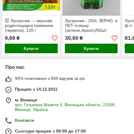
🐭 Лускунчик — зернова
Лускунчик - 250г, ЗЕРНО, в
Луск
родентицидна приманка
ПЕТ-пляшці
ф.п.
(червона), 120 г
(зелене,Арахіс)/50шт
9,69
30,60
81,
₴
₴
Купити
Купити
Про нас
99% позитивних з 849 відгуків за рік
Працює з 14.12.2011
м. Вінниця
вул. Гетьмана Мазепи 4, Вінницька область, 21000,
Вінниця, Україна
Контакти
Сьогодні працює з 08:00 до 17:00