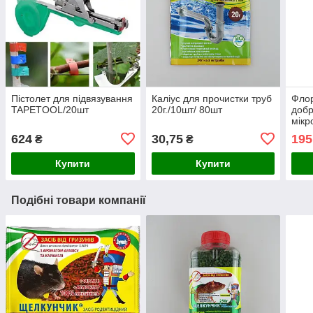
Пістолет для підвязування
Каліус для прочистки труб
Флор
TAPETOOL/20шт
20г./10шт/ 80шт
добр
мікр
підг
624
30,75
195
₴
₴
зміц
Купити
Купити
Подібні товари компанії