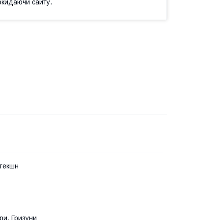
окидаючи сайту.
текшн
ри, Гризуни