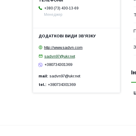
+380 (73) 430-13-69
Т
Менеджер
П
З
http://www.sadvn.com
sadvn97@ukr.net
+380734301369
І
mail
sadvn97@ukr.net
tel.
+380734301369
Ц