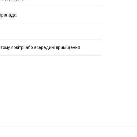
принада
итому повітрі або всередині приміщення