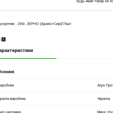
будь-який товар не п
ускунчик - 200г, ЗЕРНО (Арахіс+Сир)/70шт
арактеристики
Основні
иробник
Агро Про
раїна виробник
Україна
ид шкідника
Миші, Щу