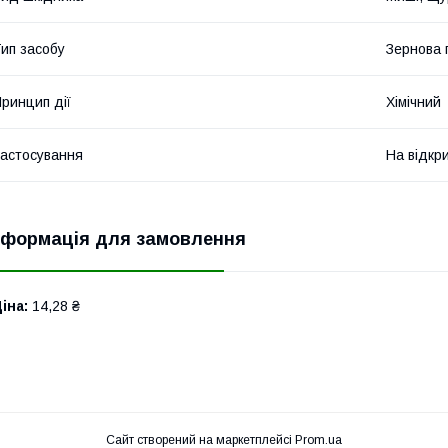
ип засобу
Зернова 
ринцип дії
Хімічний
астосування
На відкр
нформація для замовлення
іна:
14,28 ₴
Сайт створений на маркетплейсі
Prom.ua