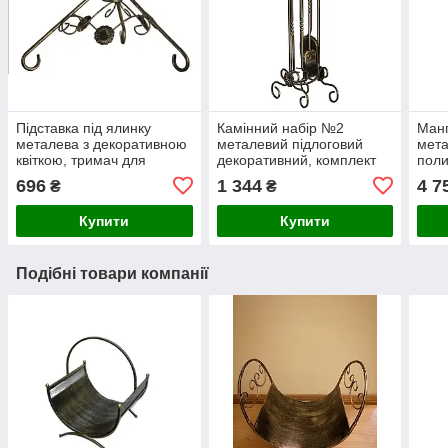
Підставка під ялинку
Камінний набір №2
Манг
металева з декоративною
металевий підлоговий
мета
квіткою, тримач для
декоративний, комплект
поли
новорічної ялинки
інструментів для каміна зі
бічн
696
1 344
4 7
₴
₴
стійкою
деко
шаш
Купити
Купити
Подібні товари компанії