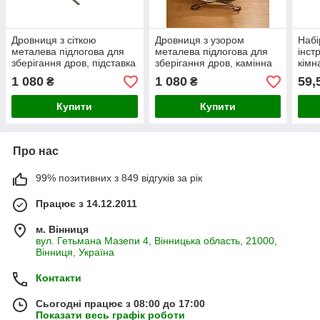
Дровниця з сіткою
Дровниця з узором
Набі
металева підлогова для
металева підлогова для
інст
зберігання дров, підставка
зберігання дров, камінна
кімн
для дров камінна
підставка для дров
лопа
1 080
1 080
59,
₴
₴
граб
руч
Купити
Купити
Про нас
99% позитивних з 849 відгуків за рік
Працює з 14.12.2011
м. Вінниця
вул. Гетьмана Мазепи 4, Вінницька область, 21000,
Вінниця, Україна
Контакти
Сьогодні працює з 08:00 до 17:00
Показати весь графік роботи