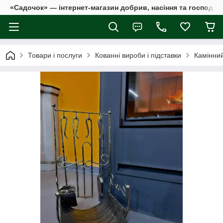
«Садочок» — інтернет-магазин добрив, насіння та господар
Товари і послуги
Кованні вироби і підставки
Камінний