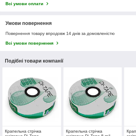
Всі умови оплати
Умови повернення
Повернення товару впродовж 14 днів за домовленістю
Всі умови повернення
Подібні товари компанії
Крапельна стрічка
Крапельна стрічка
Крап
емітерна Di-Tape
емітерна Di-Tape 8 mil
еміт