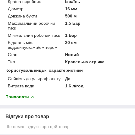
Країна виробник
Ізраїль
Діаметр
16 мм
Довжина бухти
500 м
Максимальний робочий
1.5 Бар
тиск
Мінімальний робочий тиск
1 Бар
Відстань між
20 см
водовипусками/емітером
Стан
Новий
Тип
Крапельна стрічка
Користувальницькі характеристики
Стійкість до ультрафіолету
Да
Витрата води
1.6 л/год
Приховати
Відгуки про товар
Ще немає відгуків про цей товар