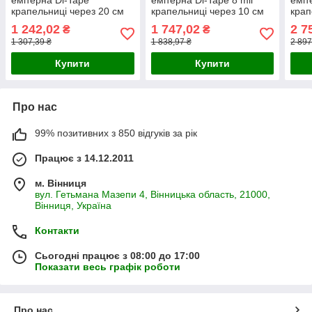
крапельниці через 20 см
крапельниці через 10 см
крап
витрата 1,4 л/год, довжина
витрата 1,4 л/год, довжина
витр
1 242,02
1 747,02
2 7
₴
₴
500 м, в упаковці - 1 шт.
500 м, в упаковці - 1 шт.
довж
1 307,39 ₴
1 838,97 ₴
2 897
(DI-20-500)
упак
Купити
Купити
Про нас
99% позитивних з 850 відгуків за рік
Працює з 14.12.2011
м. Вінниця
вул. Гетьмана Мазепи 4, Вінницька область, 21000,
Вінниця, Україна
Контакти
Сьогодні працює з 08:00 до 17:00
Показати весь графік роботи
Про нас