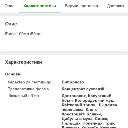
Опис
Характеристики
Відгуки про товар
Доставка
Опис
Енжіо 100мл./50шт
Характеристики
Основні
Характер дії пестициду
Виборчого
Препаративна форма
Концентрат суспензії
Шкідливий об'єкт
Довгоносик, Капустяний
білан, Колорадський жук,
Квітковий трипс, Шкідлива
черепашка, Клоп,
Хрестоцвіті блішки,
Цибульна муха, Совка,
Пильщик, Попелиця, Тріпс,
Букаркы, Квіткоїд, Казарки,