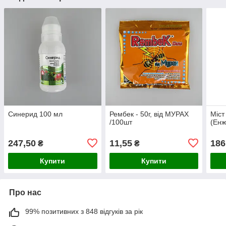
Синерид 100 мл
Рембек - 50г, від МУРАХ
Міст
/100шт
(Енж
247,50
11,55
186
₴
₴
Купити
Купити
Про нас
99% позитивних з 848 відгуків за рік