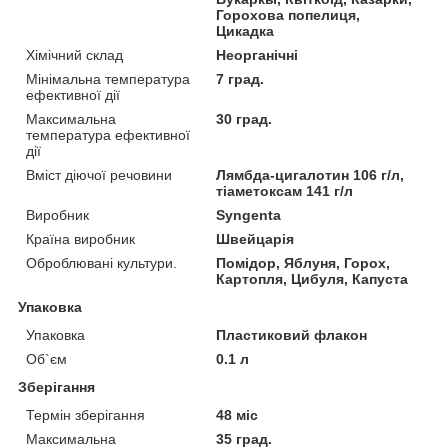
Горохова попелиця,
Цикадка
Хімічний склад
Неорганічні
Мінімальна температура
7 град.
ефективної дії
Максимальна
30 град.
температура ефективної
дії
Вміст діючої речовини
Лямбда-цигалотин 106 г/л,
тіаметоксам 141 г/л
Виробник
Syngenta
Країна виробник
Швейцарія
Оброблювані культури.
Помідор, Яблуня, Горох,
Картопля, Цибуля, Капуста
Упаковка
Упаковка
Пластиковий флакон
Об`єм
0.1 л
Зберігання
Термін зберігання
48 міс
Максимальна
35 град.