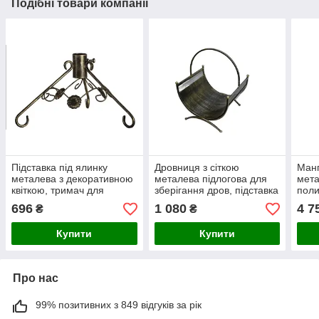
Подібні товари компанії
Підставка під ялинку
Дровниця з сіткою
Манг
металева з декоративною
металева підлогова для
мета
квіткою, тримач для
зберігання дров, підставка
поли
новорічної ялинки
для дров камінна
бічн
696
1 080
4 7
₴
₴
деко
шаш
Купити
Купити
Про нас
99% позитивних з 849 відгуків за рік