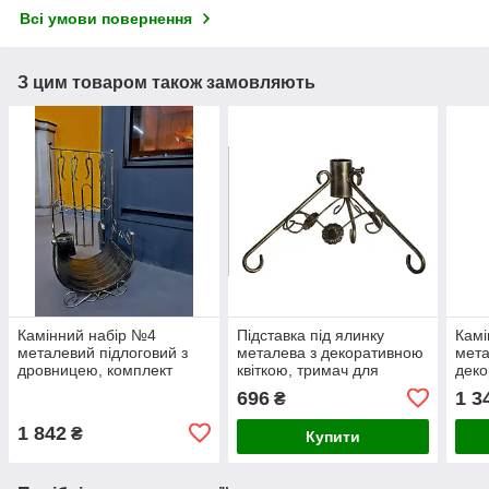
Всі умови повернення
З цим товаром також замовляють
Камінний набір №4
Підставка під ялинку
Камі
металевий підлоговий з
металева з декоративною
мета
дровницею, комплект
квіткою, тримач для
деко
інструментів для каміна
новорічної ялинки
інст
696
1 3
₴
стій
1 842
₴
Купити