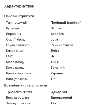
Характеристики
Основні атрибути
Тип продукції
Посівний (насіння)
Культура
Огірок
Виробник
SeedEra
Сорт/Гібрид
сорт
Група стиглості
Ранньостигла
Класс семян
Еліта
ГМО
Ні
Маса плоду
100 г
Колір плоду
Зелений
Країна виробник
Україна
Вага упаковки
1 г
Ботанічні характеристики
Тривалість життя
Однорічні
Висота рослин
Високорослі
Холодостійкість
Так