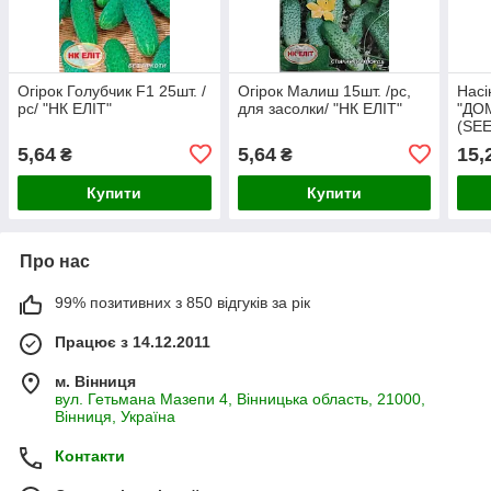
Огірок Голубчик F1 25шт. /
Огірок Малиш 15шт. /рс,
Насі
рс/ "НК ЕЛІТ"
для засолки/ "НК ЕЛІТ"
"ДО
(SE
Ранн
5,64
5,64
15,
₴
₴
парт
для 
Купити
Купити
та з
Про нас
99% позитивних з 850 відгуків за рік
Працює з 14.12.2011
м. Вінниця
вул. Гетьмана Мазепи 4, Вінницька область, 21000,
Вінниця, Україна
Контакти