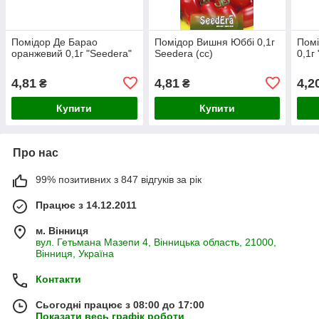
Помідор Де Барао
Помідор Вишня Юббі 0,1г
Помі
оранжевий 0,1г "Seedera"
Seedera (сс)
0,1г
4,81
4,81
4,2
₴
₴
Купити
Купити
Про нас
99% позитивних з 847 відгуків за рік
Працює з 14.12.2011
м. Вінниця
вул. Гетьмана Мазепи 4, Вінницька область, 21000,
Вінниця, Україна
Контакти
Сьогодні працює з 08:00 до 17:00
Показати весь графік роботи