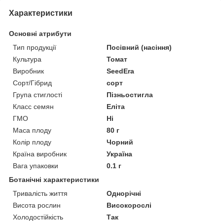
Характеристики
Основні атрибути
Тип продукції
Посівний (насіння)
Культура
Томат
Виробник
SeedEra
Сорт/Гібрид
сорт
Група стиглості
Пізньостигла
Класс семян
Еліта
ГМО
Ні
Маса плоду
80 г
Колір плоду
Чорний
Країна виробник
Україна
Вага упаковки
0.1 г
Ботанічні характеристики
Тривалість життя
Однорічні
Висота рослин
Високорослі
Холодостійкість
Так