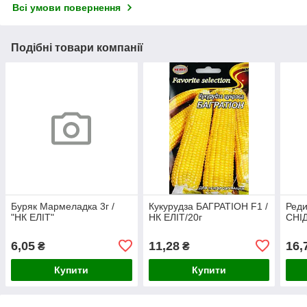
Всі умови повернення
Подібні товари компанії
Буряк Мармеладка 3г /
Кукурудза БАГРАТІОН F1 /
Ред
"НК ЕЛІТ"
НК ЕЛІТ/20г
СНІД
6,05
11,28
16,
₴
₴
Купити
Купити