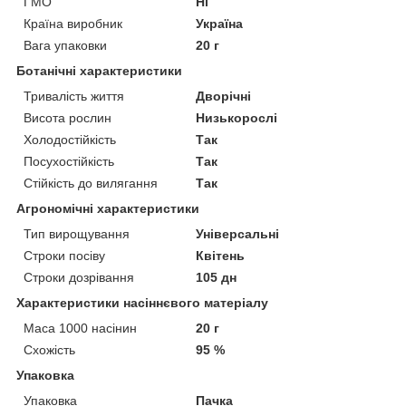
ГМО
Ні
Країна виробник
Україна
Вага упаковки
20 г
Ботанічні характеристики
Тривалість життя
Дворічні
Висота рослин
Низькорослі
Холодостійкість
Так
Посухостійкість
Так
Стійкість до вилягання
Так
Агрономічні характеристики
Тип вирощування
Універсальні
Строки посіву
Квітень
Строки дозрівання
105 дн
Характеристики насіннєвого матеріалу
Маса 1000 насінин
20 г
Схожість
95 %
Упаковка
Упаковка
Пачка