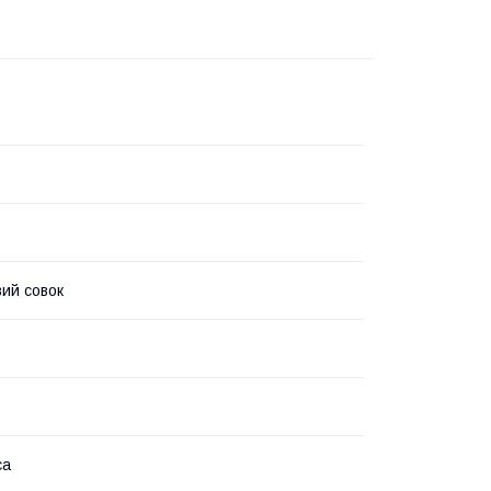
ий совок
са