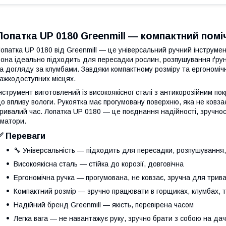
Лопатка UP 0180 Greenmill — компактний помі
опатка UP 0180 від Greenmill — це універсальний ручний інструмен
она ідеально підходить для пересадки рослин, розпушування ґрун
а догляду за клумбами. Завдяки компактному розміру та ергономічні
ажкодоступних місцях.
нструмент виготовлений із високоякісної сталі з антикорозійним пок
о впливу вологи. Рукоятка має прогумовану поверхню, яка не ковз
ривалий час. Лопатка UP 0180 — це поєднання надійності, зручності
матори.
✅ Переваги
🔧 Універсальність — підходить для пересадки, розпушування
Високоякісна сталь — стійка до корозії, довговічна
Ергономічна ручка — прогумована, не ковзає, зручна для трив
Компактний розмір — зручно працювати в горщиках, клумбах, 
Надійний бренд Greenmill — якість, перевірена часом
Легка вага — не навантажує руку, зручно брати з собою на дач