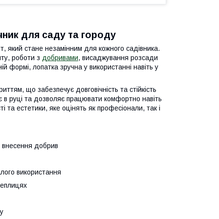
чник для саду та городу
т, який стане незамінним для кожного садівника.
ту, роботи з
добривами
, висаджування розсади
й формі, лопатка зручна у використанні навіть у
риттям, що забезпечує довговічність та стійкість
ає в руці та дозволяє працювати комфортно навіть
 та естетики, яке оцінять як професіонали, так і
, внесення добрив
алого використання
теплицях
у