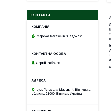
КОНТАКТИ
Л
В
т
Мережа магазинів "Садочок"
в
І
д
т
а
Сергій Рибачек
вул. Гетьмана Мазепи 4, Вінницька
область, 21000, Вінниця, Україна