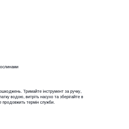
рослинами
ошкоджень. Тримайте інструмент за ручку,
тку водою, витріть насухо та зберігайте в
е продовжить термін служби.