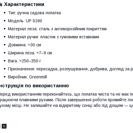
🔩 Характеристики
Тип: ручна садова лопатка
Модель: UP 0180
Матеріал леза: сталь з антикорозійним покриттям
Матеріал ручки: пластик з гумовими вставками
Довжина: ≈30 см
Ширина леза: ≈7–9 см
Вага: ≈250–350 г
Призначення: пересадка, розпушування, добрива, догляд за 
Виробник: Greenmill
Інструкція по використанню
еред використанням переконайтесь, що лопатка чиста та не має п
рацюючи плавними рухами. Після завершення роботи промийте лопа
ухому місці. Не залишайте на відкритому сонці або під дощем — ц