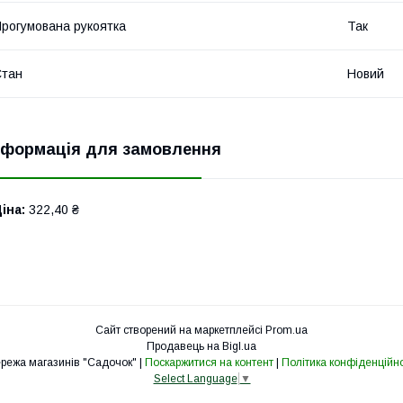
рогумована рукоятка
Так
Стан
Новий
нформація для замовлення
іна:
322,40 ₴
Сайт створений на маркетплейсі
Prom.ua
Продавець на Bigl.ua
Мережа магазинів "Садочок" |
Поскаржитися на контент
|
Політика конфіденційно
Select Language
▼