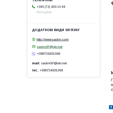
+380 (73) 430-13-69
Менеджер
http://www.sadvn.com
sadvn97@ukr.net
+380734301369
mail
sadvn97@ukr.net
tel.
+380734301369
П
п
с