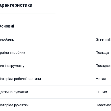
арактеристики
Основні
иробник
Greenmill
раїна виробник
Польща
ип інструменту
Посадков
атеріал робочої частини
Метал
овжина рукоятки
310 мм
атеріал рукоятки
Пластма