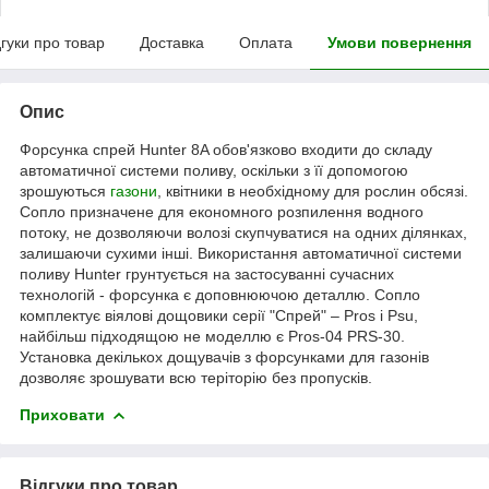
дгуки про товар
Доставка
Оплата
Умови повернення
Опис
Форсунка спрей Hunter 8A обов'язково входити до складу
автоматичної системи поливу, оскільки з її допомогою
зрошуються
газони
, квітники в необхідному для рослин обсязі.
Сопло призначене для економного розпилення водного
потоку, не дозволяючи волозі скупчуватися на одних ділянках,
залишаючи сухими інші. Використання автоматичної системи
поливу Hunter грунтується на застосуванні сучасних
технологій - форсунка є доповнюючою деталлю. Сопло
комплектує віялові дощовики серії "Спрей" – Pros і Psu,
найбільш підходящою не моделлю є Pros-04 PRS-30.
Установка декількох дощувачів з форсунками для газонів
дозволяє зрошувати всю теріторію без пропусків.
Приховати
Відгуки про товар