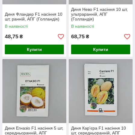
Диня Нево F1 насіння 10 шт,
Диня Фландер F1 насіння 10
ультраранній, АПГ
шт, ранній, АПГ (Голландія)
(Голландія)
В наявності
В наявності
48,75
68,75
₴
₴
Купити
Купити
Диня Егназіо F1 насіння 5 шт,
Диня Кар'єра F1 насіння 10
середньоранній, АПГ
шт, середньоранній, АПГ