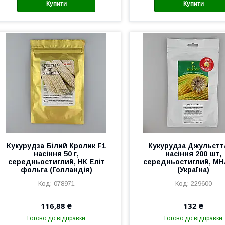
Купити
Купити
Кукурудза Білий Кролик F1
Кукурудза Джульєтт
насіння 50 г,
насіння 200 шт,
середньостиглий, НК Еліт
середньостиглий, М
фольга (Голландія)
(Україна)
078971
229600
116,88 ₴
132 ₴
Готово до відправки
Готово до відправки