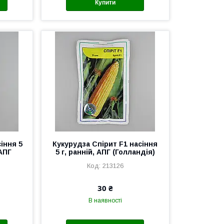
Купити
іння 5
Кукурудза Спірит F1 насіння
АПГ
5 г, ранній, АПГ (Голландія)
213126
30 ₴
В наявності