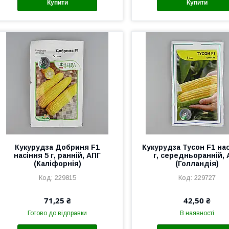
Купити
Купити
Кукурудза Добриня F1
Кукурудза Тусон F1 нас
насіння 5 г, ранній, АПГ
г, середньоранній, 
(Каліфорнія)
(Голландія)
229815
229727
71,25 ₴
42,50 ₴
Готово до відправки
В наявності