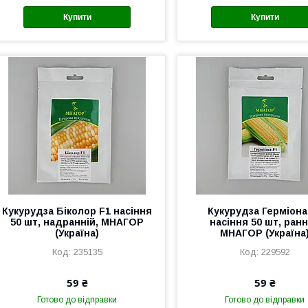
Купити
Купити
Кукурудза Біколор F1 насіння
Кукурудза Герміона
50 шт, надранній, МНАГОР
насіння 50 шт, ранн
(Україна)
МНАГОР (Україна
235135
229592
59 ₴
59 ₴
Готово до відправки
Готово до відправки