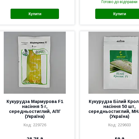
Готово до відправки
Купити
Купити
Кукурудза Мармурова F1
Кукурудза Білий Крол
насіння 5 г,
насіння 50 шт,
середньостиглий, АПГ
середньостиглий, М
(Україна)
(Україна)
229726
229603
28,75 ₴
59 ₴