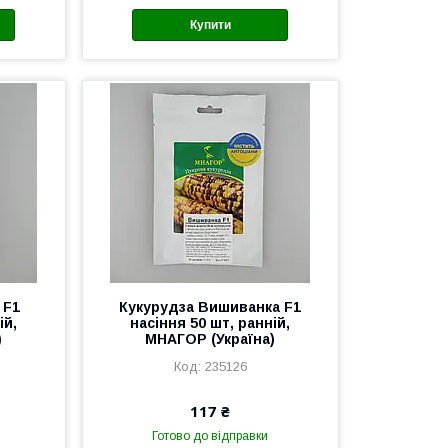
Купити
 F1
Кукурудза Вишиванка F1
ій,
насіння 50 шт, ранній,
)
МНАГОР (Україна)
235126
117 ₴
Готово до відправки