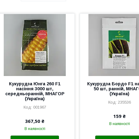
Кукурудза Юнга 260 F1
Кукурудза Бордо F1 н
насіння 3000 шт,
50 шт, ранній, МНА
середньоранній, МНАГОР
(Україна)
(Україна)
235536
001967
159 ₴
367,50 ₴
В наявності
В наявності