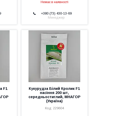
Немає в наявності
9
+380 (73) 430-13-69
Менеджер
а F1
Кукурудза Білий Кролик F1
насіння 200 шт,
АГОР
середньостиглий, МНАГОР
(Україна)
229604