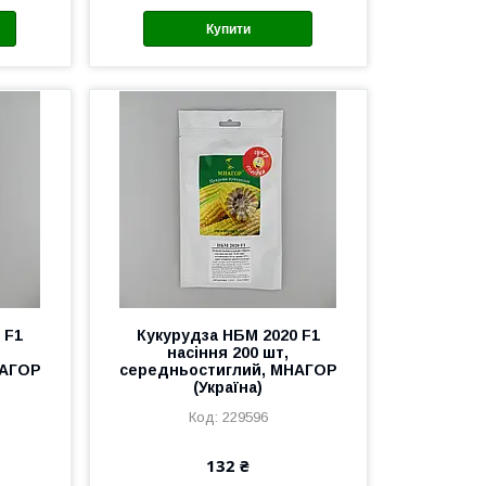
Купити
 F1
Кукурудза НБМ 2020 F1
насіння 200 шт,
НАГОР
середньостиглий, МНАГОР
(Україна)
229596
132 ₴