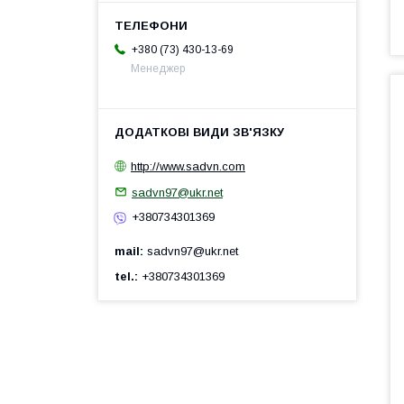
+380 (73) 430-13-69
Менеджер
http://www.sadvn.com
sadvn97@ukr.net
+380734301369
mail
sadvn97@ukr.net
tel.
+380734301369