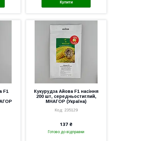
Купити
а F1
Кукурудза Айова F1 насіння
200 шт, середньостиглий,
НАГОР
МНАГОР (Україна)
235129
137 ₴
Готово до відправки