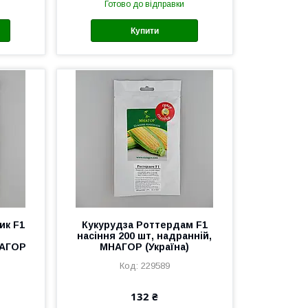
Готово до відправки
Купити
ик F1
Кукурудза Роттердам F1
насіння 200 шт, надранній,
НАГОР
МНАГОР (Україна)
229589
132 ₴