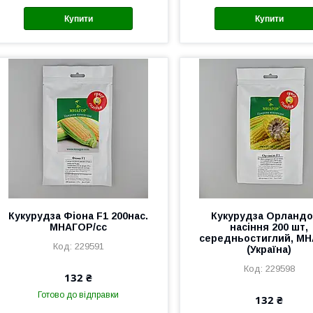
Купити
Купити
Кукурудза Фіона F1 200нас.
Кукурудза Орландо
МНАГОР/сс
насіння 200 шт,
середньостиглий, М
229591
(Україна)
229598
132 ₴
Готово до відправки
132 ₴