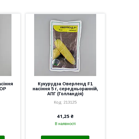
асіння
Кукурудза Оверленд F1
ГОР
насіння 5 г, середньоранній,
АПГ (Голландія)
213125
41,25 ₴
В наявності