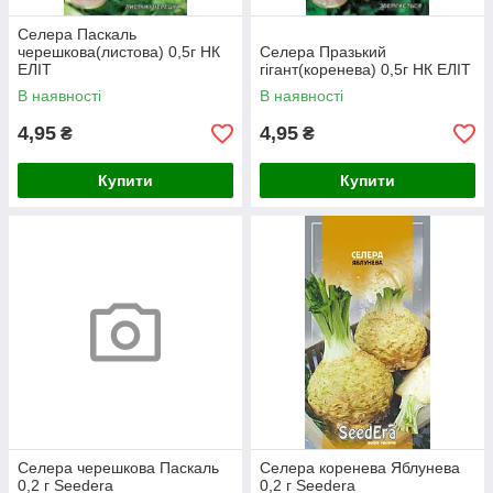
Селера Паскаль
черешкова(листова) 0,5г НК
Селера Празький
ЕЛІТ
гігант(коренева) 0,5г НК ЕЛІТ
В наявності
В наявності
4,95
4,95
₴
₴
Купити
Купити
Селера черешкова Паскаль
Селера коренева Яблунева
0,2 г Seedera
0,2 г Seedera