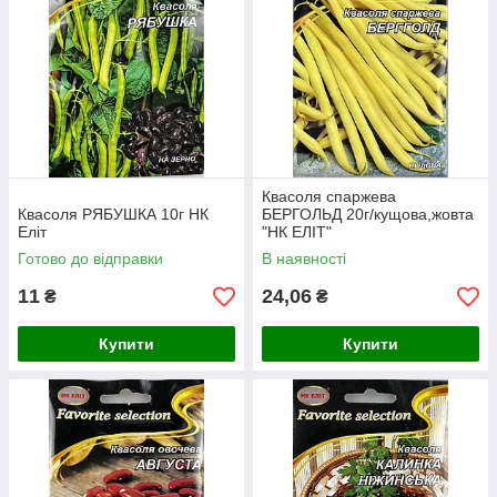
Квасоля спаржева
Квасоля РЯБУШКА 10г НК
БЕРГОЛЬД 20г/кущова,жовта
Еліт
"НК ЕЛІТ"
Готово до відправки
В наявності
11
24,06
₴
₴
Купити
Купити