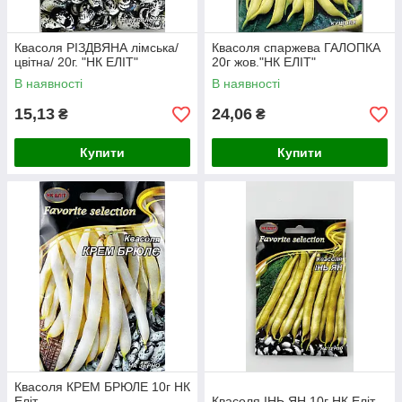
Квасоля РІЗДВЯНА лімська/
Квасоля спаржева ГАЛОПКА
цвітна/ 20г. "НК ЕЛІТ"
20г жов."НК ЕЛІТ"
В наявності
В наявності
15,13
24,06
₴
₴
Купити
Купити
Квасоля КРЕМ БРЮЛЕ 10г НК
Еліт
Квасоля ІНЬ ЯН 10г НК Еліт