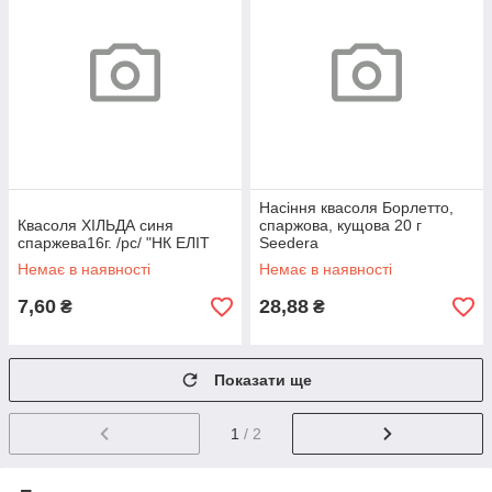
Насіння квасоля Борлетто,
Квасоля ХІЛЬДА синя
спаржова, кущова 20 г
спаржева16г. /рс/ "НК ЕЛІТ
Seedera
Немає в наявності
Немає в наявності
7,60
28,88
₴
₴
Показати ще
1
/ 2