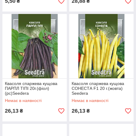
5,50
28,88
₴
₴
Квасоля спаржева кущова
Квасоля спаржева кущова
ПАРПЛ ТІПІ 20г.(фіол)
СОНЕСТА F1 20 г.(жовта)
(рс)Seedera
Seedera
Немає в наявності
Немає в наявності
26,13
26,13
₴
₴