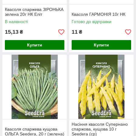
Квасоля спаржева ЗІРОНЬКА
зелена 20г НК Еліт
Квасоля ГАРМОНІЯ 10г НК
В наявності
Готово до відправки
15,13
11
₴
₴
Купити
Купити
Насіння квасоля Супернано
Квасоля спаржева кущова
спаржова, кущова 10 г
ОЛЬГА Seedera, 20 г (зелена)
Seedera (ср)