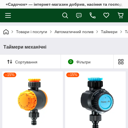
«Садочок» — інтернет-магазин добрив, насіння та господар
Товари і послуги
Автоматичний полив
Таймери
Т
Таймери механічні
Сортування
0
Фільтри
–15%
–15%