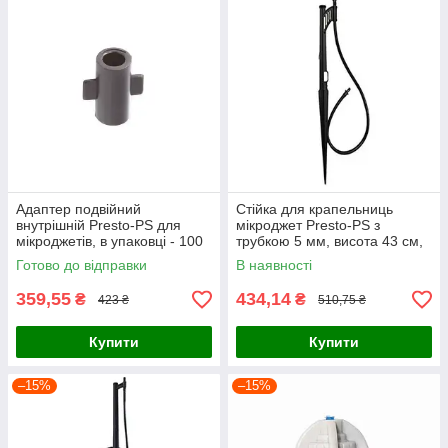
Адаптер подвійний
Стійка для крапельниць
внутрішній Presto-PS для
мікроджет Presto-PS з
мікроджетів, в упаковці - 100
трубкою 5 мм, висота 43 см,
шт. (5147)
в упаковці - 10 шт. (CS-0143-
Готово до відправки
В наявності
50)
359,55
434,14
₴
₴
423 ₴
510,75 ₴
Купити
Купити
–15%
–15%