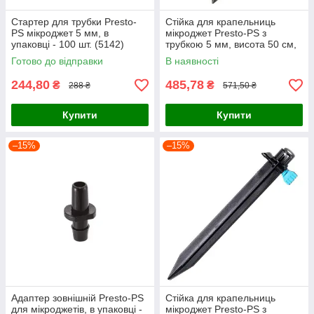
Стартер для трубки Presto-
Стійка для крапельниць
PS мікроджет 5 мм, в
мікроджет Presto-PS з
упаковці - 100 шт. (5142)
трубкою 5 мм, висота 50 см,
в упаковці - 10 шт. (SMS-
Готово до відправки
В наявності
0150)
244,80
485,78
₴
₴
288 ₴
571,50 ₴
Купити
Купити
–15%
–15%
Адаптер зовнішній Presto-PS
Стійка для крапельниць
для мікроджетів, в упаковці -
мікроджет Presto-PS з