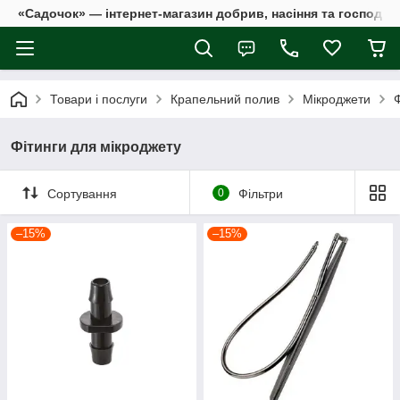
«Садочок» — інтернет-магазин добрив, насіння та господар
Товари і послуги
Крапельний полив
Мікроджети
Ф
Фітинги для мікроджету
Сортування
0
Фільтри
–15%
–15%