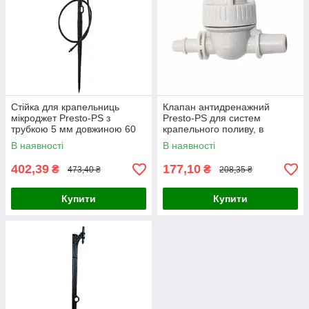
Стійка для крапельниць
Клапан антидренажний
мікроджет Presto-PS з
Presto-PS для систем
трубкою 5 мм довжиною 60
крапельного поливу, в
см, висота 50 см, в упаковці -
упаковці - 10 шт. (1447)
В наявності
В наявності
10 шт. (CS-0150-60)
402,39
177,10
₴
₴
473,40 ₴
208,35 ₴
Купити
Купити