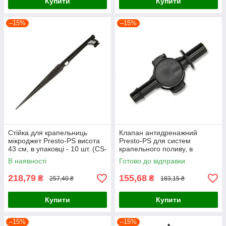
Купити
Купити
–15%
–15%
Стійка для крапельниць
Клапан антидренажний
мікроджет Presto-PS висота
Presto-PS для систем
43 см, в упаковці - 10 шт. (CS-
крапельного поливу, в
0143)
упаковці - 10 шт. (4101)
В наявності
Готово до відправки
218,79
155,68
₴
₴
257,40 ₴
183,15 ₴
Купити
Купити
–15%
–15%