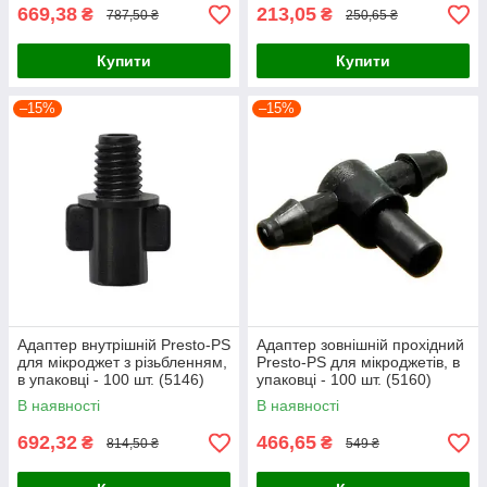
669,38
213,05
₴
₴
787,50 ₴
250,65 ₴
Купити
Купити
–15%
–15%
Адаптер внутрішній Presto-PS
Адаптер зовнішній прохідний
для мікроджет з різьбленням,
Presto-PS для мікроджетів, в
в упаковці - 100 шт. (5146)
упаковці - 100 шт. (5160)
В наявності
В наявності
692,32
466,65
₴
₴
814,50 ₴
549 ₴