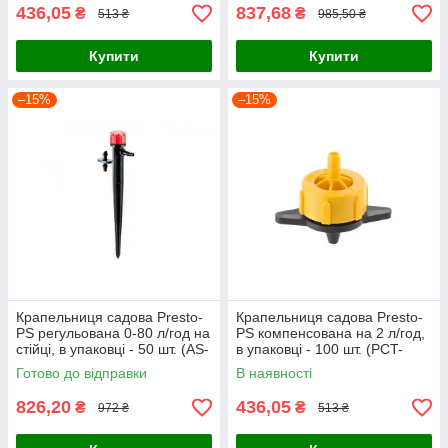
436,05
837,68
₴
₴
513 ₴
985,50 ₴
Купити
Купити
–15%
–15%
Крапельниця садова Presto-
Крапельниця садова Presto-
PS регульована 0-80 л/год на
PS компенсована на 2 л/год,
стійці, в упаковці - 50 шт. (AS-
в упаковці - 100 шт. (PCT-
M69)
0102)
Готово до відправки
В наявності
826,20
436,05
₴
₴
972 ₴
513 ₴