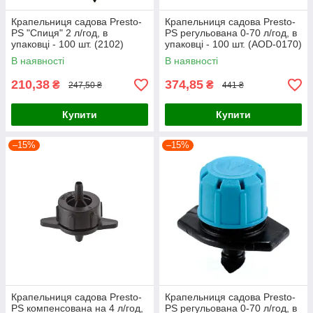
Крапельниця садова Presto-
Крапельниця садова Presto-
PS "Спиця" 2 л/год, в
PS регульована 0-70 л/год, в
упаковці - 100 шт. (2102)
упаковці - 100 шт. (AOD-0170)
В наявності
В наявності
210,38
374,85
₴
₴
247,50 ₴
441 ₴
Купити
Купити
–15%
–15%
Крапельниця садова Presto-
Крапельниця садова Presto-
PS компенсована на 4 л/год,
PS регульована 0-70 л/год, в